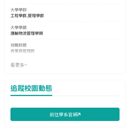
大學學群
工程學群,管理學群
大學學類
運輸物流管理學類
技職群類
商業與管理群
114年學費
看更多
39,040 元/學期
114年雜費
追蹤校園動態
8,230 元/學期
114年註冊率
41.94%
前往學系官網
修輔系人數
113學年度上學期