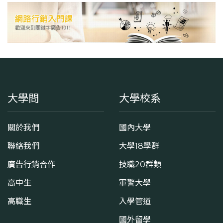
大學問
大學校系
關於我們
國內大學
聯絡我們
大學18學群
廣告行銷合作
技職20群類
高中生
軍警大學
高職生
入學管道
國外留學