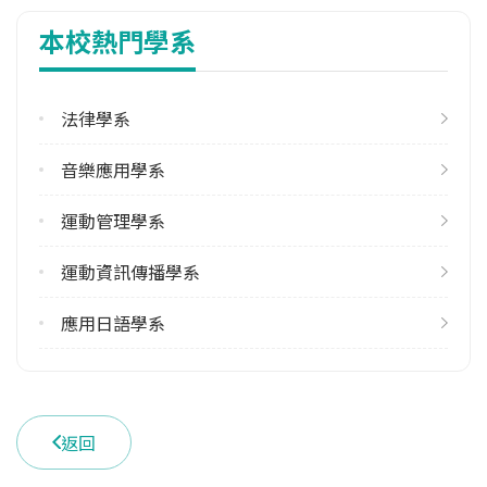
2
本校熱門學系
學系電話
(02)26212121
法律學系
學系地址
新北市淡水區真理街32號
音樂應用學系
運動管理學系
運動資訊傳播學系
應用日語學系
返回