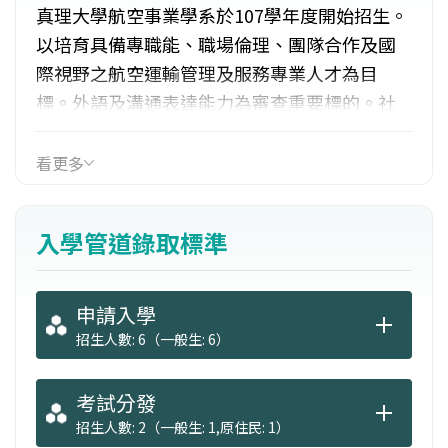
真理大學航空事業學系於107學年度開始招生。
以培育具備專職能、職場倫理、團隊合作及國
際視野之航空運輸管理及服務專業人才為目
標。外語及溝通表達能力為審查重要標的。社
會服務及社管參與經驗亦可加分。歡迎對於航
空產業充滿熱忱及理想的同學加入真理航空。
看更多
入學管道錄取標準
申請入學
招生人數: 6（一般生: 6）
考試分發
招生人數: 2（一般生: 1,原住民: 1）