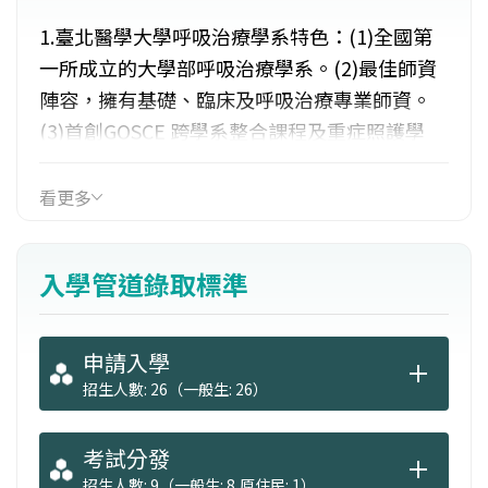
1.臺北醫學大學呼吸治療學系特色：(1)全國第
一所成立的大學部呼吸治療學系。(2)最佳師資
陣容，擁有基礎、臨床及呼吸治療專業師資。
(3)首創GOSCE 跨學系整合課程及重症照護學
程。(4)實習場所包括北醫大體系三所醫院及六
大醫學中心。(5)每年資助優秀學生至美國與新
看更多
加坡醫院短期參訪。2.就業管道：呼吸治療師、
肺功能檢查技術師、呼吸治療器材的推廣、銷
入學管道錄取標準
售與研發、技術改善及研究發展。
申請入學
招生人數: 26（一般生: 26）
考試分發
招生人數: 9（一般生: 8,原住民: 1）