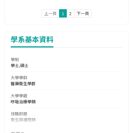
上一頁
1
2
下一頁
學系基本資料
學制
學士,碩士
大學學群
醫藥衛生學群
大學學類
呼吸治療學類
技職群類
衛生與護理類
114年學費