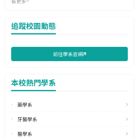
看更多
39,800 元/學期
114年雜費
追蹤校園動態
16,310 元/學期
114年註冊率
95.83%
前往學系官網
修輔系人數
113學年度上學期
2
本校熱門學系
113學年度下學期
2
藥學系
雙主修人數
113學年度上學期
牙醫學系
2
113學年度下學期
醫學系