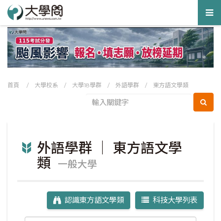
Tog
nav
首頁
/
大學校系
/
大學18學群
/
外語學群
/
東方語文學類
外語學群 ｜ 東方語文學
類
一般大學
認識東方語文學類
科技大學列表