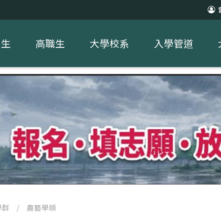
中生
高職生
大學校系
入學管道
學群
/
農藝學類