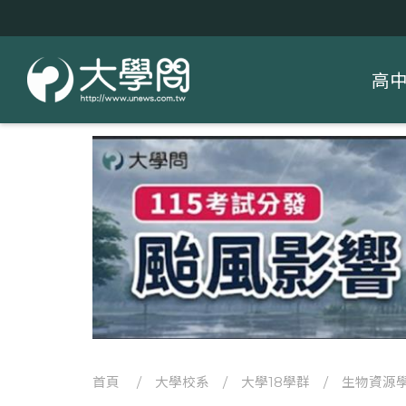
高
首頁
/
大學校系
/
大學18學群
/
生物資源