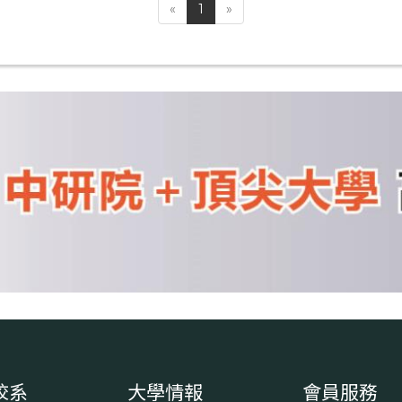
«
1
»
校系
大學情報
會員服務