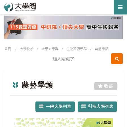
Tog
nav
首頁
/
大學校系
/
大學18學群
/
生物資源學群
/
農藝學類
農藝學類
收藏
一般大學列表
科技大學列表