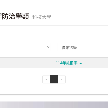
犯罪防治學類
科技大學
114年註冊率
«
1
»