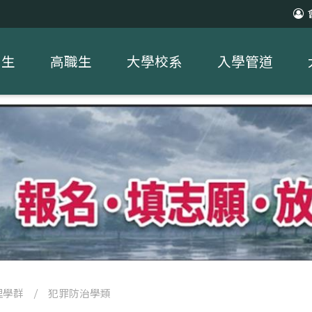
中生
高職生
大學校系
入學管道
理學群
/
犯罪防治學類