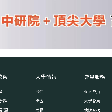
校系
大學情報
會員服務
學
考情
個人會員
8學群
學習
大學會員
0群類
考題
快速查榜