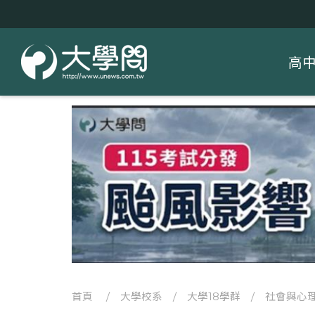
高
首頁
/
大學校系
/
大學18學群
/
社會與心