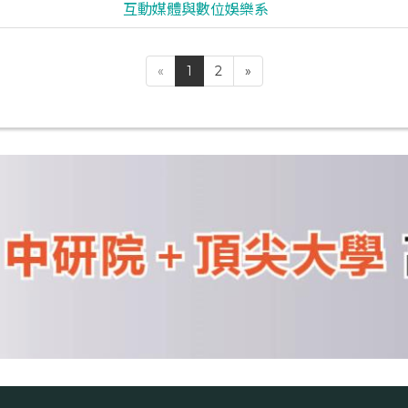
互動媒體與數位娛樂系
«
1
2
»