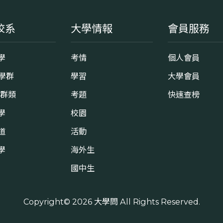
校系
大學情報
會員服務
學
考情
個人會員
8學群
學習
大學會員
0群類
考題
快速查榜
學
校園
道
活動
學
海外生
國中生
Copyright© 2026
大學問
All Rights Reserved.