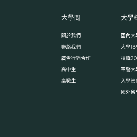
大學問
大學
關於我們
國內大
聯絡我們
大學1
廣告行銷合作
技職2
高中生
軍警大
高職生
入學管
國外留