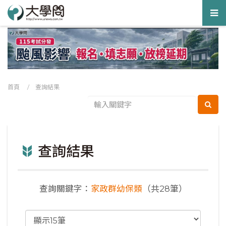
Tog
nav
首頁
/ 查詢結果
查詢結果
查詢關鍵字：
家政群幼保類
（共28筆）