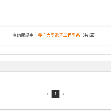
查詢關鍵字：
義守大學電子工程學系
（共1筆）
«
1
»