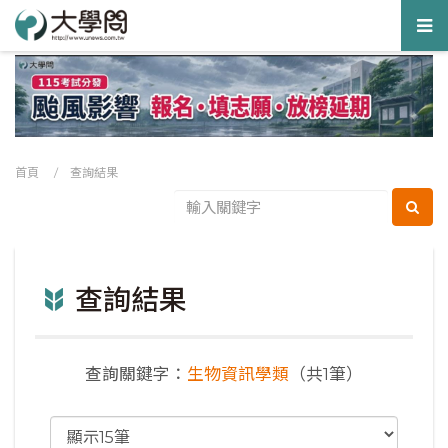
Tog
nav
首頁
/ 查詢結果
查詢結果
查詢關鍵字：
生物資訊學類
（共1筆）