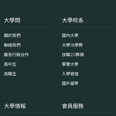
大學問
大學校系
關於我們
國內大學
聯絡我們
大學18學群
廣告行銷合作
技職20群類
高中生
軍警大學
高職生
入學管道
國外留學
大學情報
會員服務