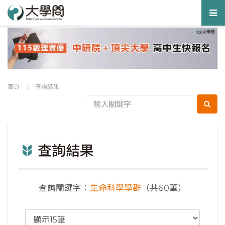
Tog
nav
首頁
/ 查詢結果
查詢結果
查詢關鍵字：
生命科學學群
（共60筆）