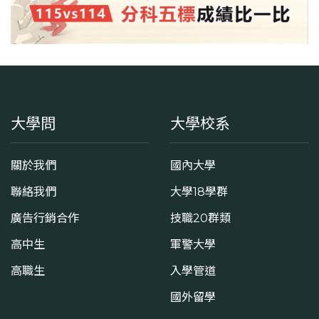
大學問
大學校系
關於我們
國內大學
聯絡我們
大學18學群
廣告行銷合作
技職20群類
高中生
軍警大學
高職生
入學管道
國外留學