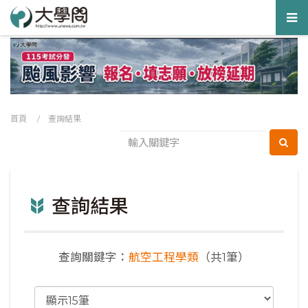
Tog
nav
首頁
/ 查詢結果
查詢結果
查詢關鍵字：
航空工程學類
（共1筆）