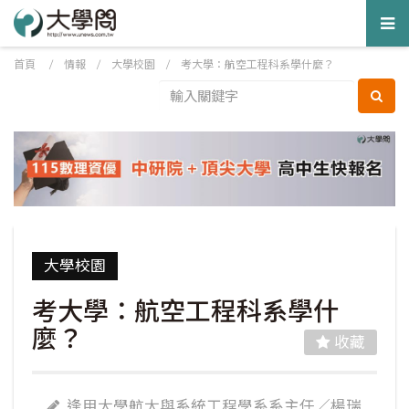
Tog
nav
首頁
/
情報
/
大學校園
/
考大學：航空工程科系學什麼？
大學校園
考大學：航空工程科系學什
麼？
收藏
逢甲大學航太與系統工程學系系主任／楊瑞