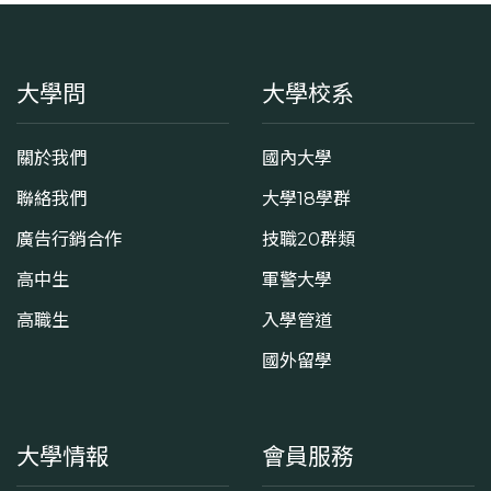
大學問
大學校系
關於我們
國內大學
聯絡我們
大學18學群
廣告行銷合作
技職20群類
高中生
軍警大學
高職生
入學管道
國外留學
大學情報
會員服務