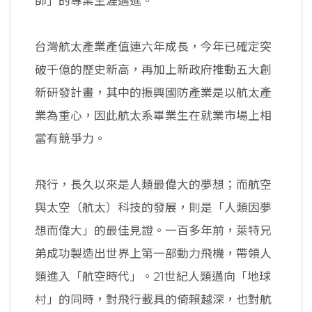
師」的專業生涯邁進。
台灣航太產業產值連六年成長，今年已確定突
破千億的歷史新高，再加上新政府推動五大創
新研發計畫，其中的振興國防產業是以航太產
業為重心，因此航太系畢業生在就業市場上相
當有競爭力。
飛行，長久以來是人類最偉大的夢想；而航空
與太空（航太）科技的發展，則是「人類因夢
想而偉大」的最佳見證。一百多年前，萊特兄
弟成功製造出世界上第一部動力飛機，帶領人
類進入「航空時代」。21世紀人類邁向「地球
村」的同時，對飛行載具的倚賴越深，也對航