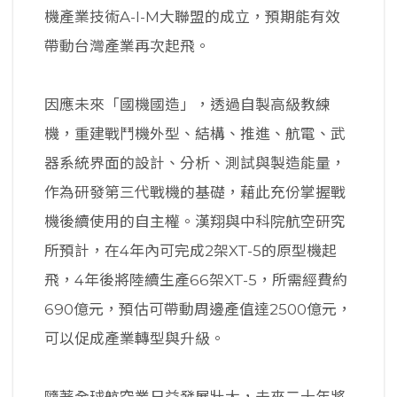
機產業技術A-I-M大聯盟的成立，預期能有效
帶動台灣產業再次起飛。
因應未來「國機國造」，透過自製高級教練
機，重建戰鬥機外型、結構、推進、航電、武
器系統界面的設計、分析、測試與製造能量，
作為研發第三代戰機的基礎，藉此充份掌握戰
機後續使用的自主權。漢翔與中科院航空研究
所預計，在4年內可完成2架XT-5的原型機起
飛，4年後將陸續生產66架XT-5，所需經費約
690億元，預估可帶動周邊產值達2500億元，
可以促成產業轉型與升級。