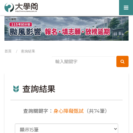
Tog
nav
首頁
/ 查詢結果
查詢結果
查詢關鍵字：
身心障礙甄試
（共74筆）