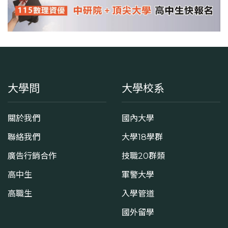
大學問
大學校系
關於我們
國內大學
聯絡我們
大學18學群
廣告行銷合作
技職20群類
高中生
軍警大學
高職生
入學管道
國外留學