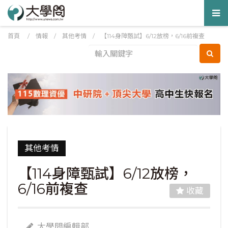
Tog
nav
首頁
/
情報
/
其他考情
/
【114身障甄試】6/12放榜，6/16前複查
其他考情
【114身障甄試】6/12放榜，
6/16前複查
收藏
大學問編輯部