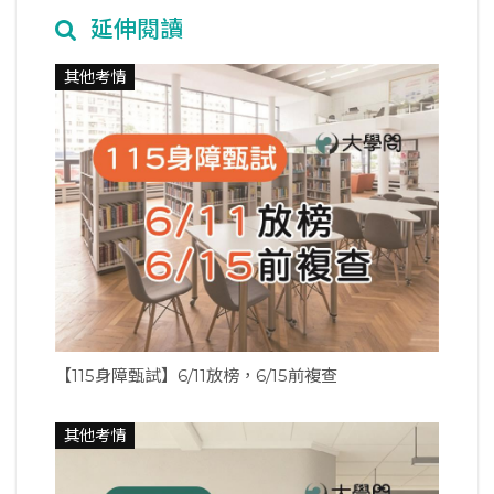
延伸閱讀
其他考情
【115身障甄試】6/11放榜，6/15前複查
其他考情