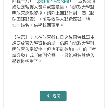
附錄十八）（
pdf檔
、
word檔
），並經父母
或法定監護人簽名或蓋章後，向錄取大學聲
明放棄錄取資格。請附上回郵信封一個（黏
貼回郵郵資），填妥收件人郵遞區號、地
址、姓名，供學校回覆用。
【注意】：若在放棄截止日之後因特殊事由
想要放棄入學資格的話，仍應向錄取大學聲
明放棄入學資格，但也不能參加114年的「考
試分發」或「統測分發」，只能報名其他入
學管道招生了。
返回