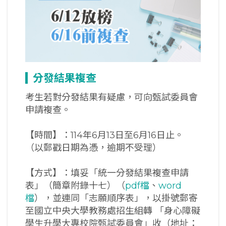
分發結果複查
考生若對分發結果有疑慮，可向甄試委員會
申請複查。
【時間】：114年6月13日至6月16日止。
（以郵戳日期為憑，逾期不受理）
【方式】：填妥「統一分發結果複查申請
表」（簡章附錄十七）（
pdf檔
、
word
檔
），並連同「志願順序表」，以掛號郵寄
至國立中央大學教務處招生組轉 「身心障礙
學生升學大專校院甄試委員會」收（地址：