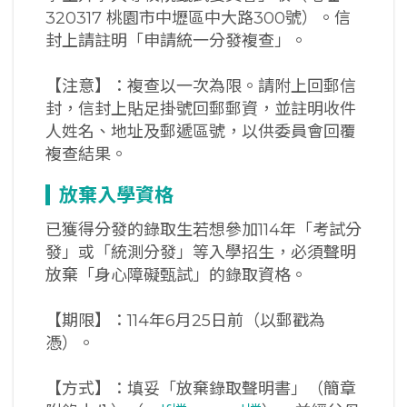
320317 桃園市中壢區中大路300號）。信
封上請註明「申請統一分發複查」。
【注意】：複查以一次為限。請附上回郵信
封，信封上貼足掛號回郵郵資，並註明收件
人姓名、地址及郵遞區號，以供委員會回覆
複查結果。
放棄入學資格
已獲得分發的錄取生若想參加114年「考試分
發」或「統測分發」等入學招生，必須聲明
放棄「身心障礙甄試」的錄取資格。
【期限】：114年6月25日前（以郵戳為
憑）。
【方式】：填妥「放棄錄取聲明書」（簡章