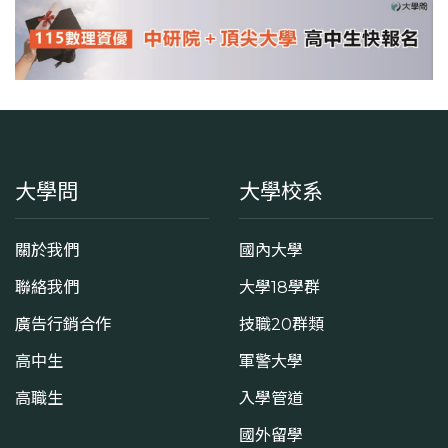
大學問
大學校系
關於我們
國內大學
聯絡我們
大學18學群
廣告行銷合作
技職20群類
高中生
軍警大學
高職生
入學管道
國外留學