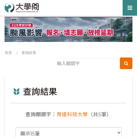
Tog
nav
首頁
/ 查詢結果
查詢結果
查詢關鍵字：
育達科技大學
（共5筆）