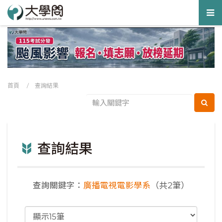
Tog
nav
首頁
/ 查詢結果
查詢結果
查詢關鍵字：
廣播電視電影學系
（共2筆）