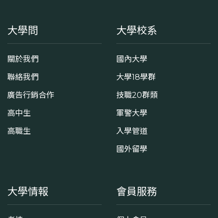
大學問
大學校系
關於我們
國內大學
聯絡我們
大學18學群
廣告行銷合作
技職20群類
高中生
軍警大學
高職生
入學管道
國外留學
大學情報
會員服務