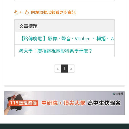
←
向左滑動以觀看更多資訊
文章標題
【銘傳廣電 】影像•聲音•VTuber • 轉播• AR虛
考大學：廣播電視電影科系學什麼？
«
1
»