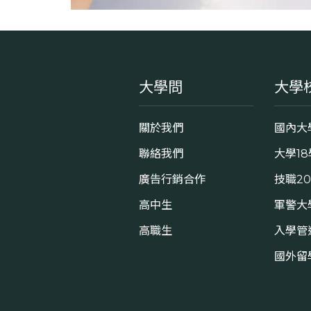
大學問
大學
關於我們
國內大
聯絡我們
大學1
廣告行銷合作
技職2
高中生
軍警大
高職生
入學管
國外留