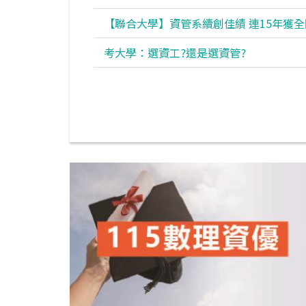
【聯合大學】資管系續創佳績 連15年獲
考大學：選資工?還是選資管?