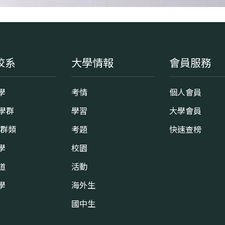
校系
大學情報
會員服務
學
考情
個人會員
8學群
學習
大學會員
0群類
考題
快速查榜
學
校園
道
活動
學
海外生
國中生