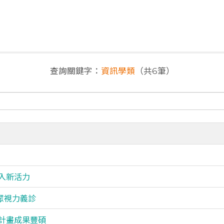
查詢關鍵字：
資訊學類
（共6筆）
注入新活力
眾視力義診
計畫成果豐碩