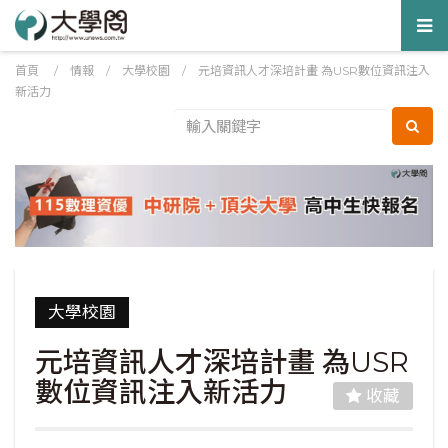
Tog
nav
首頁
/
情報
/
大學校園
/
元培資訊人才深培計畫 為USR數位資訊注入
新活力
大學校園
元培資訊人才深培計畫 為USR
數位資訊注入新活力
收藏