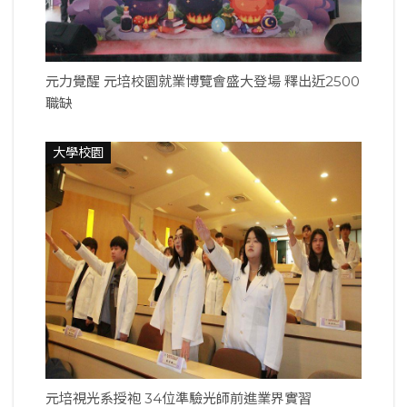
元力覺醒 元培校園就業博覽會盛大登場 釋出近2500
職缺
大學校園
元培視光系授袍 34位準驗光師前進業界實習