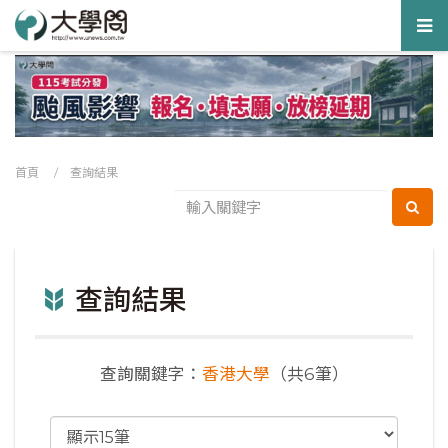
Tog
nav
首頁
/ 查詢結果
查詢結果
查詢關鍵字：
香港大學
（共6筆）