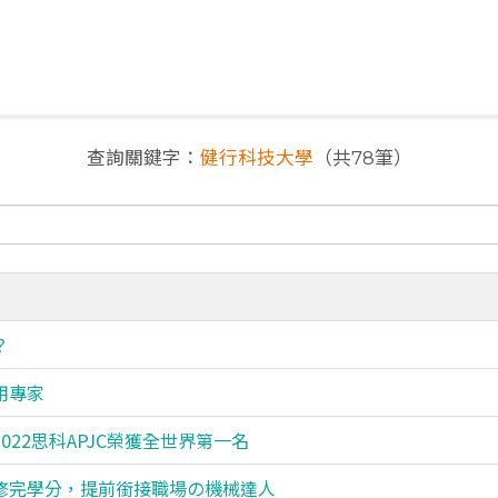
查詢關鍵字：
健行科技大學
（共78筆）
？
用專家
022思科APJC榮獲全世界第一名
三修完學分，提前銜接職場の機械達人