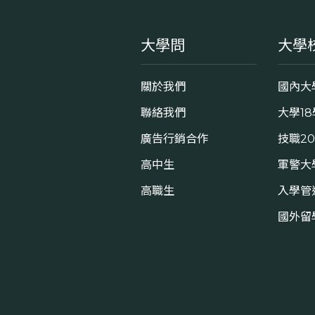
大學問
大學
關於我們
國內大
聯絡我們
大學1
廣告行銷合作
技職2
高中生
軍警大
高職生
入學管
國外留