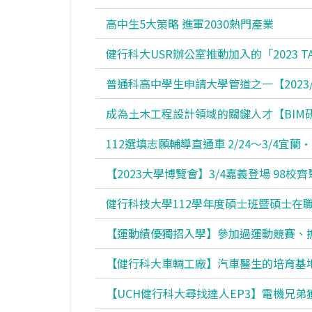
高中生5大策略 進軍2030熱門產業
健行科大USR辦公室推動加入的「2023 TAL
普通科高中學生申請大學管道之一【2023/3
成為土木工程設計領域的關鍵人才【BIM
112選填志願輔導直通車 2/24～3/4宜
【2023大學博覽會】3/4嘉義登場 98校
健行科技大學112學年度碩士班暨碩士在
【運動績優獨招入學】參加過運動競賽、
【健行科大車輛工廠】汽車醫生的培育基
【UCH健行科大尋找達人EP3】電機兄