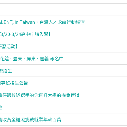
ENT, in Taiwan，台灣人才永續行動聯盟
/20-3/24高中申請入學】
研習活動】
蘭•花蓮•臺東•屏東•嘉義 報名中
齊聚招生
職專班招生公告
擔任過校隊選手的你直升大學的機會管道
地
弟獲取黃金證照挑戰就業年薪百萬