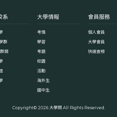
校系
大學情報
會員服務
學
考情
個人會員
8學群
學習
大學會員
0群類
考題
快速查榜
學
校園
道
活動
學
海外生
國中生
Copyright© 2026
大學問
All Rights Reserved.