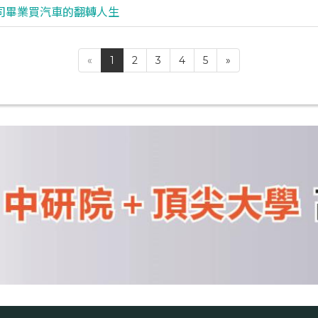
吐司畢業買汽車的翻轉人生
«
1
2
3
4
5
»