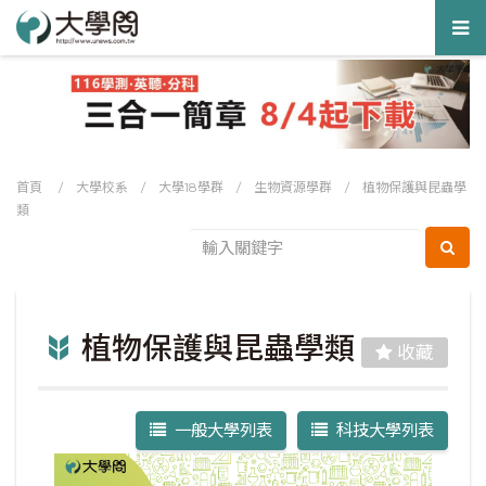
Tog
nav
首頁
/
大學校系
/
大學18學群
/
生物資源學群
/
植物保護與昆蟲學
類
植物保護與昆蟲學類
收藏
一般大學列表
科技大學列表