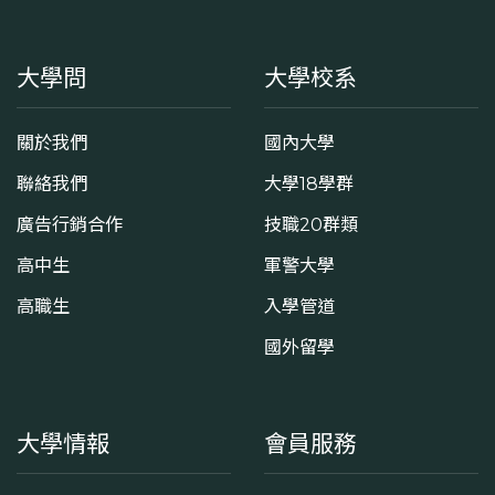
大學問
大學校系
關於我們
國內大學
聯絡我們
大學18學群
廣告行銷合作
技職20群類
高中生
軍警大學
高職生
入學管道
國外留學
大學情報
會員服務