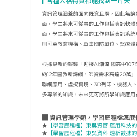
各種人格特質都能找到一片天
資訊管理涵蓋的面向既寬且廣，因此無論
面，學生將來可從事的工作包括資訊軟體
面，學生將來可從事的工作包括資訊系統
則可至教育機構、軍事國防單位、醫療體
根據最新的報導「迎接AI潮流 國高中10
納12年國教新課綱，師資需求高達20
聯網應用、虛擬實境、3D列印、機器人
多專業的知識，未來更可將所學知識應用
​​​​​​​█
資訊管理學類，學習歷程檔怎麼
★
【學習歷程檔】東吳資管 運用科技
★
【學習歷程檔】東吳資科 透析數據