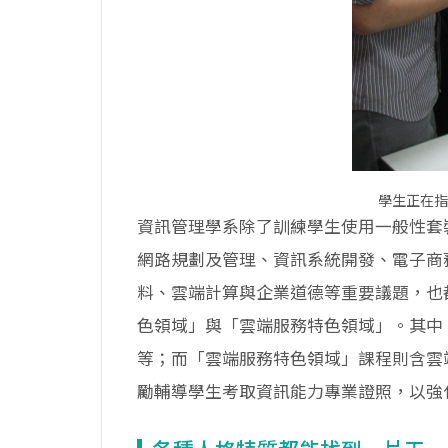
學生正在指
資訊管理學系除了訓練學生使用一般性套
網路規劃及管理、資訊系統開發、電子商
料、雲端計算與企業道德等重要議題，也
色領域」與「雲端服務特色領域」。其中
等；而「雲端服務特色領域」課程則含雲
勵輔導學生考取資訊能力專業證照，以強