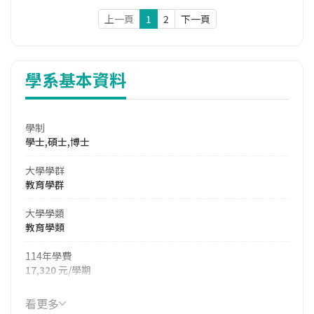
上一頁
1
2
下一頁
學系基本資料
學制
學士,碩士,博士
大學學群
教育學群
大學學類
教育學類
114年學費
17,320 元/學期
114年雜費
看更多
7,190 元/學期