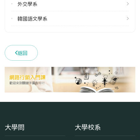
外交學系
52
113學年度下學期
韓國語文學系
66
學系電話
(02)29393091 #67105
返回
學系地址
臺北市文山區指南路二段64號
大學問
大學校系