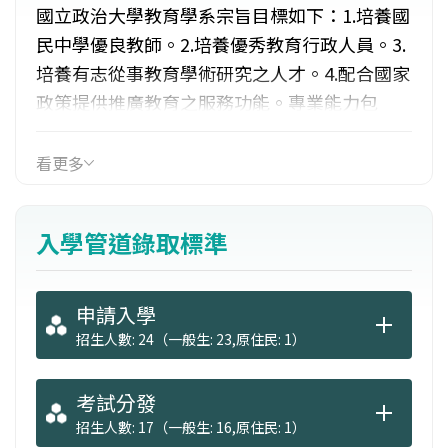
國立政治大學教育學系宗旨目標如下：1.培養國
民中學優良教師。2.培養優秀教育行政人員。3.
培養有志從事教育學術研究之人才。4.配合國家
政策提供推廣教育之服務功能。專業能力包
括：1.專業教學、輔導認證之能力。2.教育行政
與領導之能力。3.政策發展與評鑑之能力。4.學
看更多
術研究之能力。就業管道包括：中學教師、教
育行政人員、輔導機構輔導員、記者、圖書出
入學管道錄取標準
版、廣告設計。
申請入學
招生人數: 24（一般生: 23,原住民: 1）
考試分發
招生人數: 17（一般生: 16,原住民: 1）