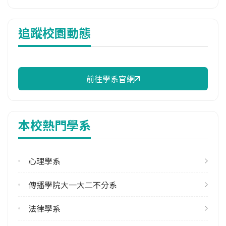
114年註冊率
追蹤校園動態
100.00%
校際選課人數
113學年度上學期
3
前往學系官網
113學年度下學期
14
本校熱門學系
修輔系人數
113學年度上學期
124
心理學系
113學年度下學期
傳播學院大一大二不分系
150
法律學系
雙主修人數
113學年度上學期