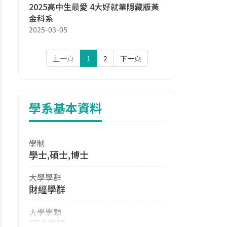
2025高中生最愛 4大好就業隱藏版黃
金科系
2025-03-05
上一頁
1
2
下一頁
學系基本資料
學制
學士,碩士,博士
大學學群
財經學群
大學學類
經濟學類