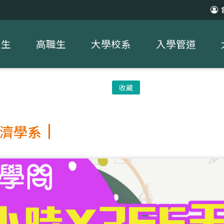
中生
高職生
大學校系
入學管道
收藏
濟學系