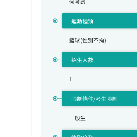
何考試
運動種類
籃球(性別不拘)
招生人數
1
限制條件/考生限制
一般生