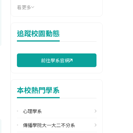
看更多
114年學費
17,320 元/學期
114年雜費
追蹤校園動態
7,190 元/學期
114年註冊率
97.67%
前往學系官網
校際選課人數
113學年度上學期
2
本校熱門學系
修輔系人數
113學年度上學期
心理學系
104
傳播學院大一大二不分系
113學年度下學期