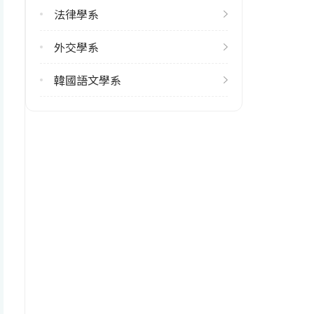
108
法律學系
雙主修人數
外交學系
113學年度上學期
51
韓國語文學系
113學年度下學期
71
學系電話
(02)29393091 #51546
學系地址
臺北市文山區指南路二段64號 綜
合院館南棟10樓