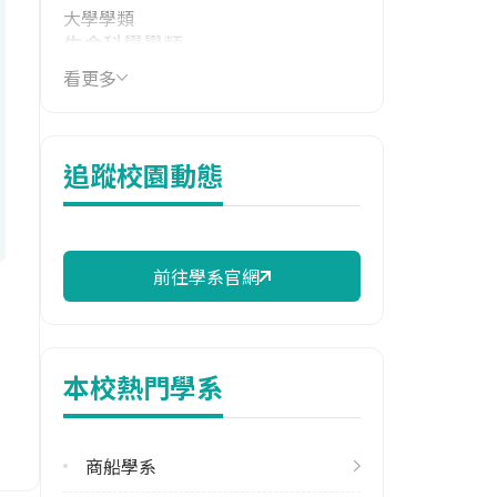
大學學類
生命科學學類
看更多
技職群類
機械群
114年學費
追蹤校園動態
16,960 元/學期
114年雜費
10,630 元/學期
前往學系官網
114年註冊率
95.35%
本校熱門學系
校際選課人數
113學年度上學期
3
商船學系
113學年度下學期