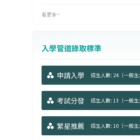
研究領域涵蓋生物醫學、生醫奈米與智
看更多
工智慧、生物科技、化學、材料科學與
實驗室實作，培養創新思維、問題解決
後除可繼續深造於國內外相關研究所外
入學管道錄取標準
相關產業及研究機構發展。
申請入學
招生人數: 24（一般生: 
考試分發
招生人數: 13（一般生: 
繁星推薦
招生人數: 10（一般生: