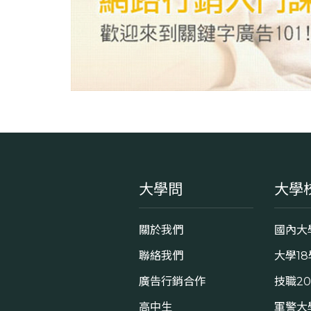
大學問
大學
關於我們
國內大
聯絡我們
大學1
廣告行銷合作
技職2
高中生
軍警大