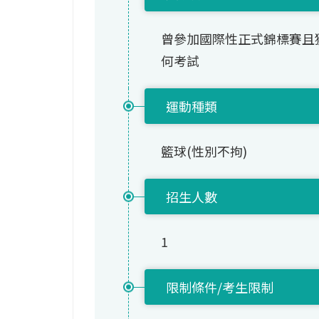
曾參加國際性正式錦標賽且
何考試
運動種類
籃球(性別不拘)
招生人數
1
限制條件/考生限制