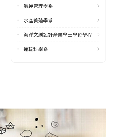
航運管理學系
3
水產養殖學系
修輔系人數
113學年度上學期
海洋文創設計產業學士學位學程
4
113學年度下學期
運輸科學系
4
雙主修人數
113學年度上學期
6
113學年度下學期
6
學系電話
(02)24622192 #5560