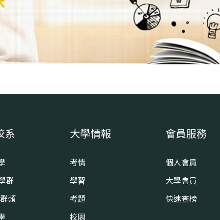
校系
大學情報
會員服務
學
考情
個人會員
8學群
學習
大學會員
0群類
考題
快速查榜
學
校園