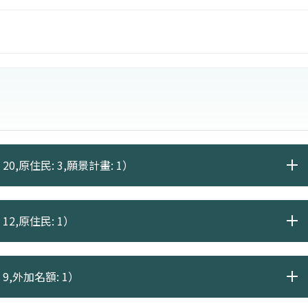
慧材料，以及海洋生物活性物質三大主軸，並積極推動人
海洋資源等領域的跨域整合。學生可透過參與研究計畫與
能力與國際視野，建立跨領域整合能力與研究素養。畢業
，亦可投入生物科技、生物醫學、智慧醫療、永續科技等
20,原住民: 3,願景計畫: 1）
12,原住民: 1）
 9,外加名額: 1）