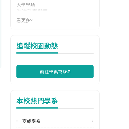
大學學類
海洋科學學類
看更多
技職群類
化工群,農業群,水產群
114年學費
追蹤校園動態
16,960 元/學期
114年雜費
10,630 元/學期
前往學系官網
114年註冊率
92.16%
本校熱門學系
校際選課人數
113學年度上學期
2
商船學系
113學年度下學期