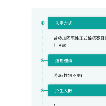
入學方式
曾參加國際性正式錦標賽且
何考試
運動種類
游泳(性別不拘)
招生人數
1