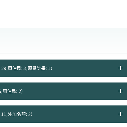
者，宜慎重考慮。
29,原住民: 3,願景計畫: 1）
,原住民: 2）
11,外加名額: 2）