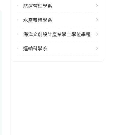
航運管理學系
5
水產養殖學系
修輔系人數
113學年度上學期
海洋文創設計產業學士學位學程
4
113學年度下學期
運輸科學系
5
雙主修人數
113學年度上學期
13
113學年度下學期
13
學系電話
(02)24622192 #6300