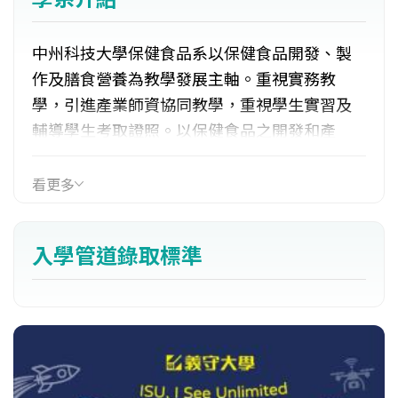
中州科技大學保健食品系以保健食品開發、製
作及膳食營養為教學發展主軸。重視實務教
學，引進產業師資協同教學，重視學生實習及
輔導學生考取證照。以保健食品之開發和產
製、營養素之功能研究及食品檢驗分析作為產
學研究發展之目標。
看更多
入學管道錄取標準