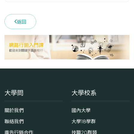
返回
大學問
大學校系
關於我們
國內大學
聯絡我們
大學18學群
廣告行銷合作
技職20群類