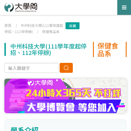
Tog
nav
首頁
/
中州科技大學(111學年度起
收藏
停招、112年停辦)
/
保健食品系
保健食
中州科技大學(111學年度起停
品系
招、112年停辦)
學系介紹