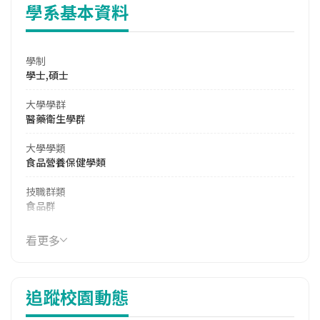
學系基本資料
學制
學士,碩士
大學學群
醫藥衛生學群
大學學類
食品營養保健學類
技職群類
食品群
學系電話
看更多
(04)8359000 #4400
學系地址
追蹤校園動態
彰化縣員林市山腳路三段2巷6號