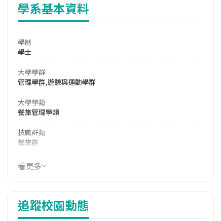
學系基本資料
學制
學士
大學學群
管理學群,遊憩與運動學群
大學學類
餐旅管理學類
技職群類
餐旅群
學系電話
看更多
(04)8359000 #4400
學系地址
追蹤校園動態
彰化縣員林市山腳路三段2巷6號