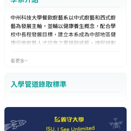
中州科技大學餐飲廚藝系以中式廚藝和西式廚
藝為發展主軸，並輔以健康養生概念，配合學
校中長程發展目標，建立本系成為中部地區健
康促進廚藝人才培育之重鎮與搖籃。課程規劃
因應餐飲產業特性、需求及學生特質，並依據
特色與發展目標規劃本位課程，本位課程分為
看更多
中式廚藝課程模組和西式廚藝課程模組，兩模
組皆以健康概念為基礎。
入學管道錄取標準