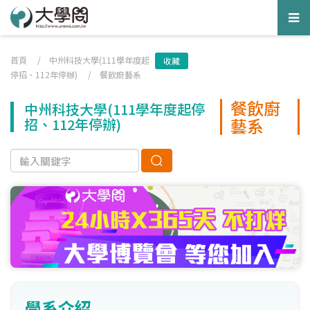
Tog
nav
首頁
/
中州科技大學(111學年度起
收藏
停招、112年停辦)
/
餐飲廚藝系
餐飲廚
中州科技大學(111學年度起停
藝系
招、112年停辦)
學系介紹