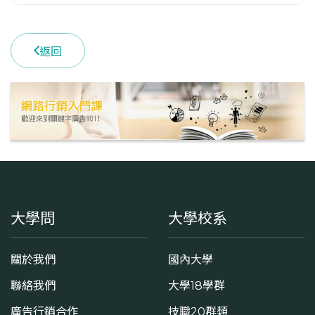
返回
大學問
大學校系
關於我們
國內大學
聯絡我們
大學18學群
廣告行銷合作
技職20群類