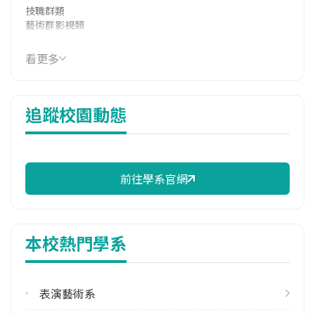
技職群類
藝術群影視類
114年學費
看更多
37,913 元/學期
114年雜費
追蹤校園動態
12,930 元/學期
114年註冊率
46.00%
前往學系官網
學系電話
(02)29097811
學系地址
本校熱門學系
新北市泰山區泰林路三段22號
表演藝術系