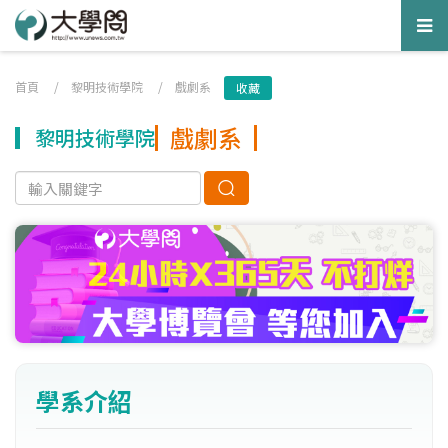
Tog
nav
首頁
/
黎明技術學院
/
戲劇系
收藏
戲劇系
黎明技術學院
學系介紹