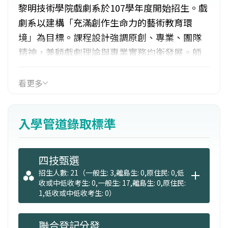
黎明技術學院戲劇系於107學年度開始招生。戲
劇系以建構「充滿創作生命力的藝術教育環
境」為目標。課程設計強調原創、專業、團隊
精神，兼顧戲劇理論與專業實務均衡發展。師
資規劃特別禮聘國內外演藝領域的資深演員、
導演、編劇和劇場設計人是為本系專業技術教
看更多
師群，積極培育學生成為優秀的影劇、藝文專
業從業人員。未來將整合產業界、中央與地方
入學管道錄取標準
政府機構、學術界、研究單位和社會團體等資
源，積極發展成為北臺灣最具競爭力之文化創
意產業人才培育中心。
四技甄選
招生人數: 21（一般生: 3,離島生: 0,原住民: 0,低
收或中低收考生: 0,一般生: 17,離島生: 0,原住民:
1,低收或中低收考生: 0）
聯合登記分發