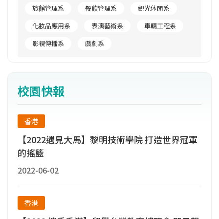
理人才培育中心，未來期待全體師生持續秉持
旅館管理系
餐飲管理系
觀光休閒系
「誠樸精勤」校訓理念，精誠合作、排除困
化妝品應用系
表演藝術系
車輛工程系
難，共同再創造另一個璀璨高峰。
影視傳播系
戲劇系
校園快報
香港
【2022遇見大馬】黎明技術學院 打造世界冠軍
的搖籃
2022-06-02
香港