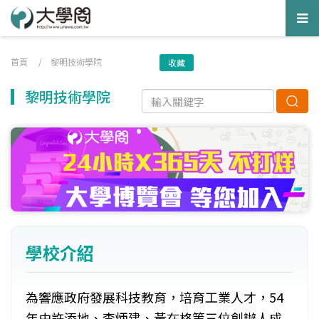
Tog
nav
首頁
/
黎明技術學院
收藏
黎明技術學院
學校介紹
為響應政府發展科技教育，培育工業人才，54
年由許添地、李炳建、黃在格等三位創辦人成