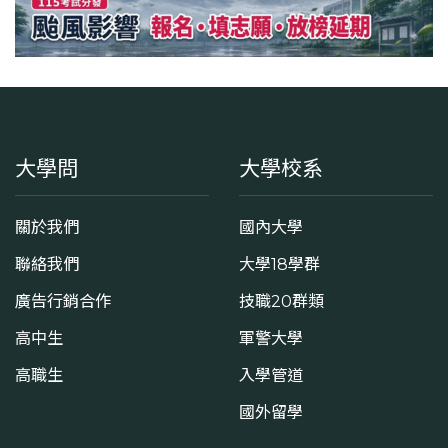
大學問
大學校系
關於我們
國內大學
聯絡我們
大學18學群
廣告行銷合作
技職20群類
高中生
軍警大學
高職生
入學管道
國外留學