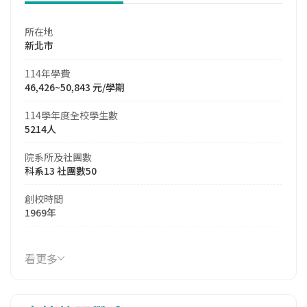
所在地
新北市
114年學費
46,426~50,843 元/學期
114學年度全校學生數
5214人
院系所及社團數
科系13 社團數50
創校時間
1969年
114年生師比
28.74
看更多
114年註冊率
70.95%