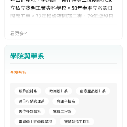
立私立黎明工業專科學校。58年奉准立案設日
間部五專。72年增設夜間部二專，79年增設日
間部二專。本校鄰近五股、林口、龜山工業
區，為培育所需之專業人才，91年核准改制技
看更多
術學院增設日間部二技；92年增日間部四技及
進修部二技；93年進修部招收四技學生。目前
學院與學系
103學年度全校共有三大學群與十三個系科及一
個學位學程，包括：工程與服務學群的機械工
全校各系
程系、電機工程系、資訊科技系、企業管理
系、資訊管理系等五系及電資學士班學位學
程，時尚與創意學群的創意產品設計系、數位
服飾設計系
時尚設計系
創意產品設計系
多媒體系、化妝品應用系、流行設計系、時尚
數位行銷管理系
資訊科技系
造型設計系等五系，以及觀餐與餐旅學群的餐
數位多媒體系
電機工程系
飲管理系、觀光休閒系、旅館管理系等三系。
電資學士班學位學程
智慧製造工程系
回顧創校至今，已成為就業力導向的技術與管