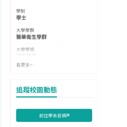
學制
學士
大學學群
醫藥衛生學群
大學學類
醫學學類
看更多
技職群類
衛生與護理類
114年註冊率
追蹤校園動態
100.00%
學系電話
(02)26360303 #1201
前往學系官網
學系地址