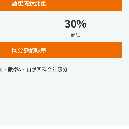
甄選成績比重
30%
面試
同分參酌順序
文、數學A、自然四科合計級分