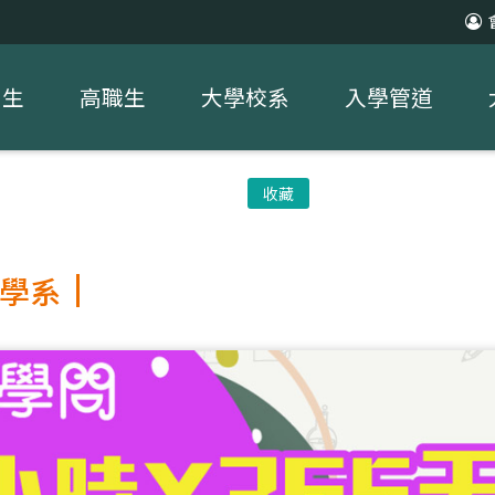
中生
高職生
大學校系
入學管道
收藏
學系