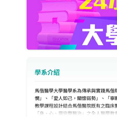
學系介紹
馬偕醫學大學醫學系為傳承與實踐馬偕
憫」、「愛人如己，關懷弱勢」、「寧
教學課程設計結合馬偕醫院既有之臨床
「身、心、靈完整醫治」之全人醫學教