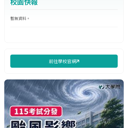
校園快報
長，3月30日通過立案申請，4月教育部通過任
用魏耀揮教授為首任校長，並同意於同年開始
暫無資料。
招生。2025年8月起，更名為馬偕醫學大學。
前往學校官網