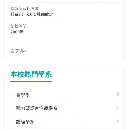
院系所及社團數
科系3 研究所1 社團數14
創校時間
2009年
114年生師比
7.03
看更多
114年註冊率
95.08%
本校熱門學系
學校電話
(02)26360303
醫學系
學校地址
新北市三芝區中正路三段46號
聽力暨語言治療學系
護理學系