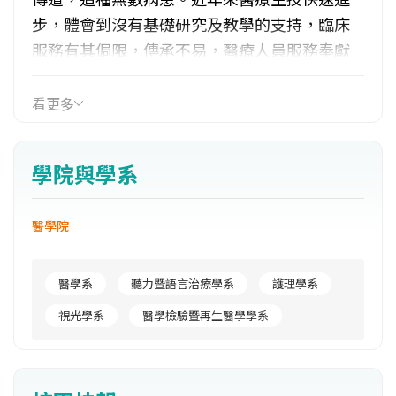
步，體會到沒有基礎研究及教學的支持，臨床
服務有其侷限，傳承不易，醫療人員服務奉獻
的熱情亦日漸淡薄，有感於此，馬偕紀念醫院
的董事會遂於1995年開始籌設醫學院，立意以
看更多
耶穌基督救世服務人群的愛心，效法馬偕博士
「寧願燒盡，不願銹壞」之精神，結合馬偕紀
學院與學系
念醫院之臨床醫療基礎、充沛之研究與教學能
力，培育富有尊重生命、關懷弱勢族群之醫療
醫學院
專業人才，並以基督信仰為基礎，提供學生
「身、心、靈完整醫治」之全人醫護教育訓
練，設校興學。歷經多年的努力，於1999年3月
醫學系
聽力暨語言治療學系
護理學系
成立醫學院籌備處，5月聘高銘憲教授擔任籌備
視光學系
醫學檢驗暨再生醫學學系
處主任；2005年9月8日第一屆董事會選出林建
德董事長；2008年5月聘方菊雄教授擔任籌備處
主任，2009年1月第二屆董事會選出黃俊雄董事