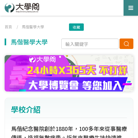
Tog
nav
首頁
/
馬偕醫學大學
收藏
馬偕醫學大學
學校介紹
馬偕紀念醫院創於1880年，100多年來從事醫療
傳道，造福無數病患。近年來醫療生技快速進