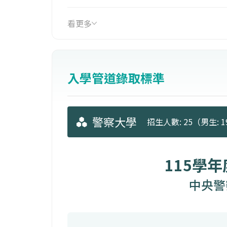
3、及培養警察基層幹部。
看更多
而資訊管理研究所教育目標為：
1、研究警察資訊管理學術，
2、研究電腦及網路相關犯罪偵查技術
入學管道錄取標準
3、及培養警察資訊單位領導幹部 。
警察大學
招生人數: 25（男生: 1
115學
中央警