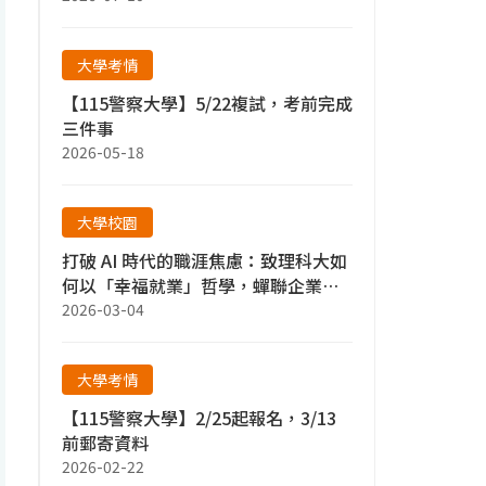
大學考情
【115警察大學】5/22複試，考前完成
三件事
2026-05-18
大學校園
打破 AI 時代的職涯焦慮：致理科大如
何以「幸福就業」哲學，蟬聯企業最
愛？
2026-03-04
大學考情
【115警察大學】2/25起報名，3/13
前郵寄資料
2026-02-22