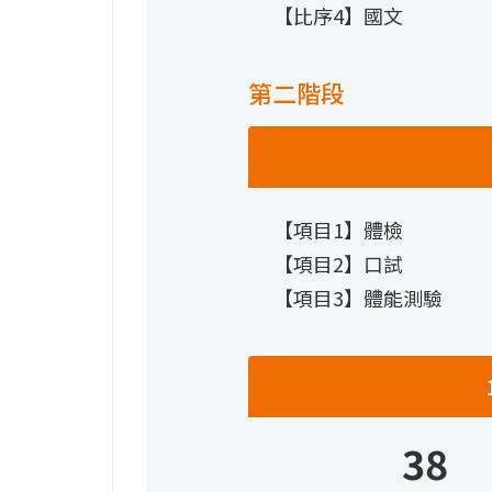
【比序4】國文
第二階段
【項目1】體檢
【項目2】口試
【項目3】體能測驗
38