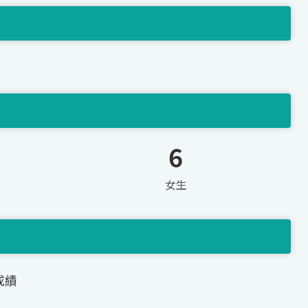
6
女生
成績