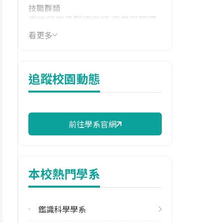
技職群類
電機與電子群資電類,商業與管理
群
看更多
學系電話
(03)3282321
追蹤校園動態
學系地址
桃園市龜山區大崗里樹人路56號
前往學系官網
本校熱門學系
鑑識科學學系