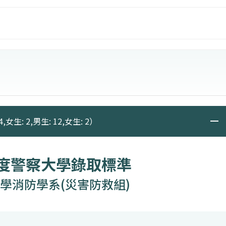
系災防組」學生。又考量本大學與消防及災害防制等政府
害防救體制、公共政策上，具有相當的著力空間，故10
4學年度開始招生。
,女生: 2,男生: 12,女生: 2）
年度警察大學錄取標準
學消防學系(災害防救組)