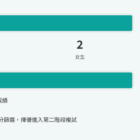
2
女生
成績
分篩選，擇優進入第二階段複試