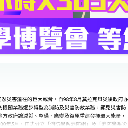
對天然災害潛在的巨大威脅，自98年8月莫拉克風災後政府
防機關業務逐步轉型為消防及災害防救業務，顯見災害防
地方政府讓減災、整備、應變及復原重建發揮最大能量，
00年5月，正式分立「消防學系消防組」及「消防學系災