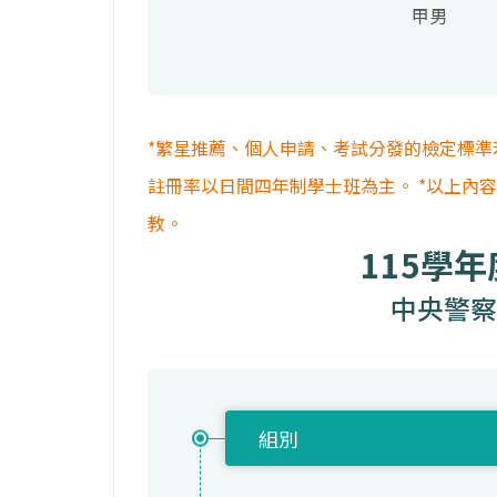
甲男
*繁星推薦、個人申請、考試分發的檢定標準
註冊率以日間四年制學士班為主。 *以上內
教。
115學
中央警察
組別