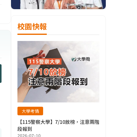
3
校園快報
大學考情
【115警察大學】7/10放榜，注意兩階
段報到
2026-07-10