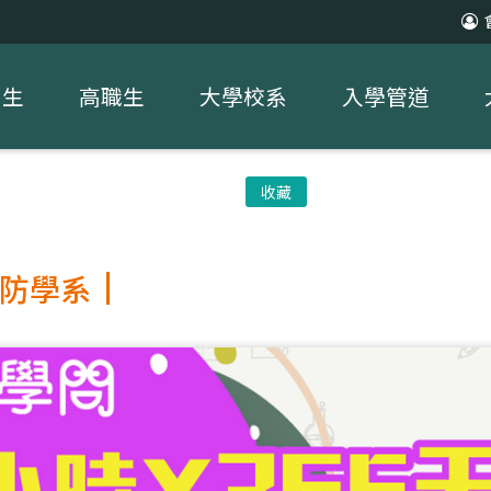
中生
高職生
大學校系
入學管道
收藏
防學系