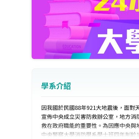
學系介紹
因我國於民國88年921大地震後，面
宣佈中央成立災害防救辦公室，地方消
救在政府職能的重要性。為因應中央與
中央警察大學消防學系學士班四年制於1