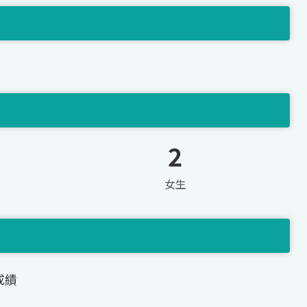
2
女生
成績