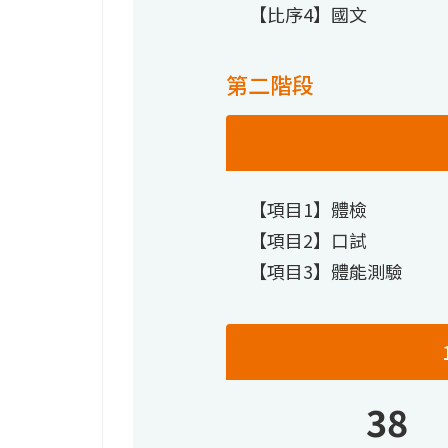
【比序4】國文
第二階段
【項目1】體檢
【項目2】口試
【項目3】體能測驗
38