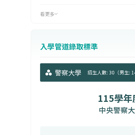
防組」，並於該年招收第一屆「消防學
相關部門具有密切關係的特性，在政府災
看更多
年8月分立「防災研究所」，預計於10
入學管道錄取標準
警察大學
招生人數: 30（男生: 14
115學
中央警察大