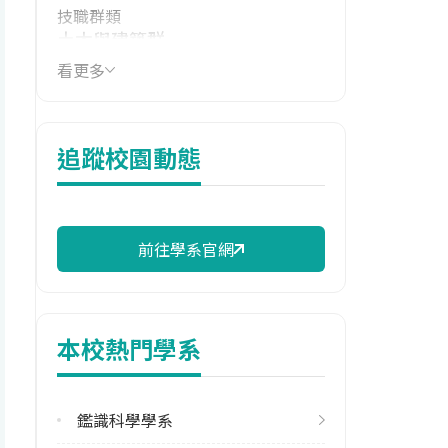
技職群類
土木與建築群
看更多
學系電話
(03)3282321
學系地址
追蹤校園動態
桃園市龜山區大崗里樹人路56號
前往學系官網
本校熱門學系
鑑識科學學系