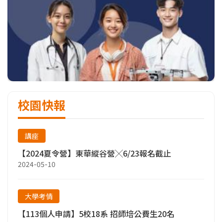
校園快報
講座
【2024夏令營】東華縱谷營╳6/23報名截止
2024-05-10
大學考情
【113個人申請】5校18系 招師培公費生20名