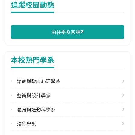
追蹤校園動態
91.94%
校際選課人數
113學年度上學期
2
前往學系官網
113學年度下學期
1
本校熱門學系
修輔系人數
113學年度上學期
34
諮商與臨床心理學系
113學年度下學期
藝術與設計學系
22
體育與運動科學系
雙主修人數
113學年度上學期
法律學系
12