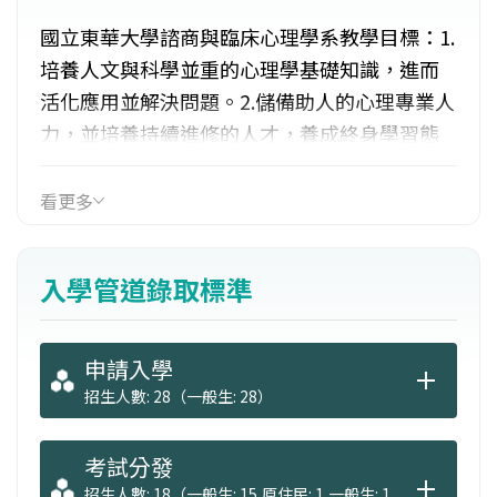
國立東華大學諮商與臨床心理學系教學目標：1.
培養人文與科學並重的心理學基礎知識，進而
活化應用並解決問題。2.儲備助人的心理專業人
力，並培養持續進修的人才，養成終身學習態
度。3.以學生的表現能力為核心，提升社會服務
與公民實踐的涵養。4.拓展多元文化與國際視
看更多
野，促進人類社會的尊重與合作。就業管道：
學校心理師或輔導老師、社會機構及醫療院所
入學管道錄取標準
心理師 、工商企業界人事心理諮商師、私人臨
床與諮商心理師
申請入學
招生人數: 28（一般生: 28）
考試分發
招生人數: 18（一般生: 15,原住民: 1,一般生: 1,