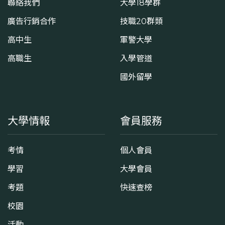
聯絡我們
大學18學群
廣告行銷合作
技職20群類
高中生
軍警大學
高職生
入學管道
國外留學
大學情報
會員服務
考情
個人會員
學習
大學會員
考題
快速查榜
校園
活動