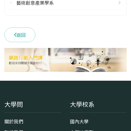
113學年度下學期
藝術創意產業學系
8
學系電話
(03)8635635
返回
學系地址
花蓮縣壽豐鄉志學村大學路二段1號
大學問
大學校系
關於我們
國內大學