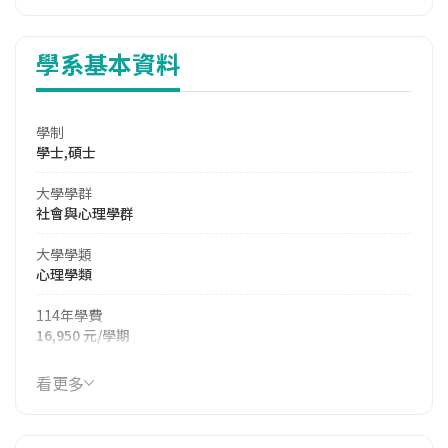
學系基本資料
學制
學士,碩士
大學學群
社會與心理學群
大學學類
心理學類
114年學費
16,950 元/學期
114年雜費
看更多
10,620 元/學期
114年註冊率