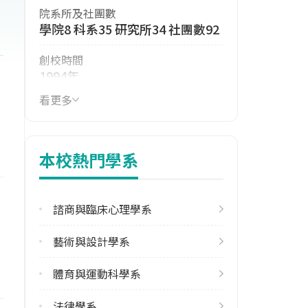
院系所及社團數
學院8 科系35 研究所34 社團數92
創校時間
1994年
看更多
114年生師比
20.79
114年註冊率
本校熱門學系
88.88%
113學年度雙聯學位合作校數
諮商與臨床心理學系
其他亞洲地區6 北美洲2 東協2 歐
洲5
藝術與設計學系
學校電話
體育與運動科學系
(03)8635000
法律學系