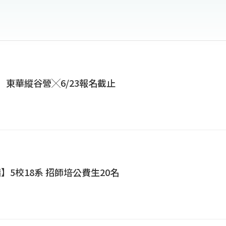
營】東華縱谷營╳6/23報名截止
】5校18系 招師培公費生20名