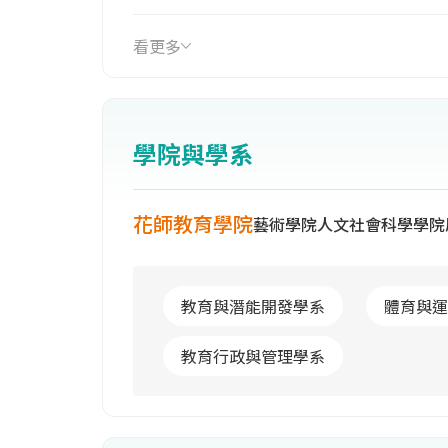
源。近十年餘來，國內高等教育發展面
併，本校與國立花蓮教育大學於97年8
看更多
崙兩校區之院系所與師資，完成具理工
等8個學院的學術架構並推動採教學研
成立背景各有不同，融合為全新的東華
學院與學系
花師教育學院
藝術學院
人文社會科學學院
教育與潛能開發學系
體育與運
教育行政與管理學系