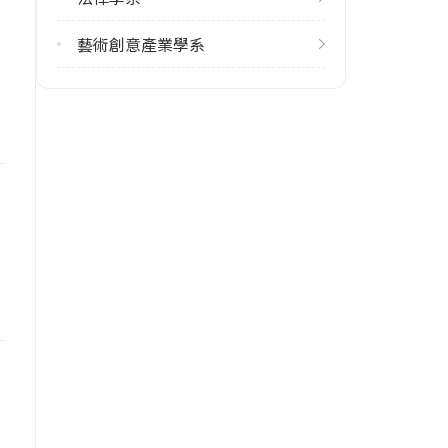
學校地址
花蓮縣壽豐鄉志學村大學路二段1
藝術創意產業學系
號