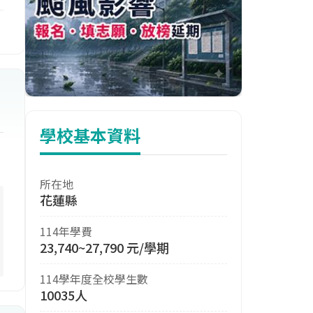
美
及
學校基本資料
所在地
花蓮縣
114年學費
23,740~27,790 元/學期
114學年度全校學生數
10035人