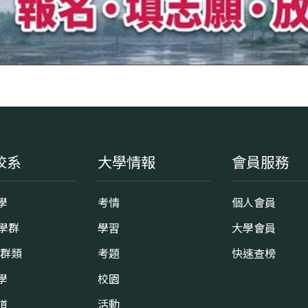
校系
大學情報
會員服務
學
考情
個人會員
8學群
學習
大學會員
0群類
考題
快速查榜
學
校園
道
活動