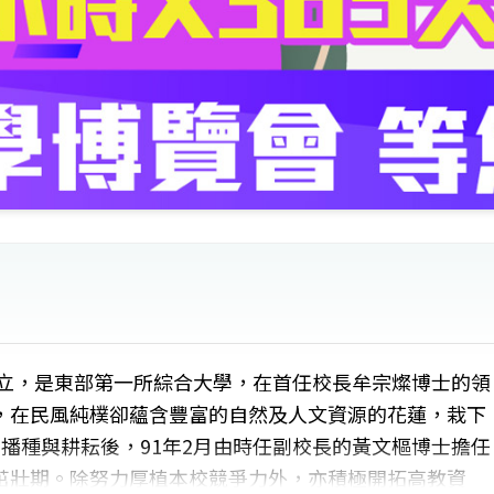
成立，是東部第一所綜合大學，在首任校長牟宗燦博士的領
，在民風純樸卻蘊含豐富的自然及人文資源的花蓮，栽下
播種與耕耘後，91年2月由時任副校長的黃文樞博士擔任
茁壯期。除努力厚植本校競爭力外，亦積極開拓高教資