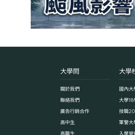
大學問
大學
關於我們
國內大
聯絡我們
大學1
廣告行銷合作
技職2
高中生
軍警大
高職生
入學管