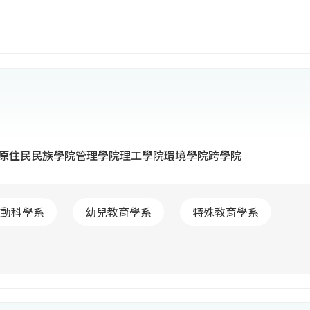
臨大學數量急遽擴充等因素，教育部積極推動大學校院整
月正式整合為一嶄新的東華大學。合校後，整合了壽豐、
、人文社會、管理、教育、藝術、原住民族、環境及海洋
究整合於單一校區，以利資源有效運用。原兩校歷史文化
大學後，共同凝聚心力為發展一所優質大學而努力。
原住民民族學院
管理學院
理工學院
環境學院
跨學院
動科學系
幼兒教育學系
特殊教育學系