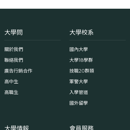
大學問
大學校系
關於我們
國內大學
聯絡我們
大學18學群
廣告行銷合作
技職20群類
高中生
軍警大學
高職生
入學管道
國外留學
大學情報
會員服務