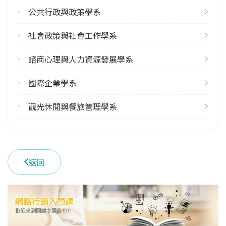
19
公共行政與政策學系
113學年度下學期
社會政策與社會工作學系
18
諮商心理與人力資源發展學系
雙主修人數
113學年度上學期
國際企業學系
8
113學年度下學期
觀光休閒與餐旅管理學系
10
學系電話
(049)2910960 #2540
返回
學系地址
南投縣埔里鎮大學路1號