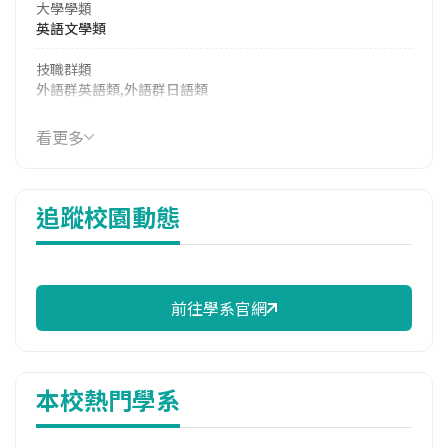
大學學類
英語文學類
技職群類
外語群英語類,外語群日語類
114年學費
看更多
15,842 元/學期
114年雜費
追蹤校園動態
6,555 元/學期
114年註冊率
100.00%
前往學系官網
校際選課人數
113學年度上學期
2
本校熱門學系
修輔系人數
113學年度上學期