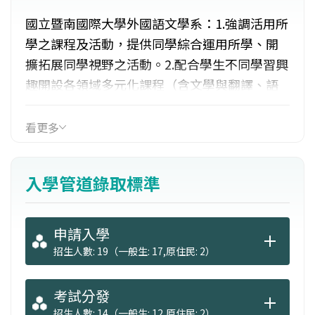
國立暨南國際大學外國語文學系：1.強調活用所
學之課程及活動，提供同學綜合運用所學、開
擴拓展同學視野之活動。2.配合學生不同學習興
趣開設各領域多元化課程（含文學與翻譯、語
言學與語言教學及語言訓練）。3.語言訓練課程
採小班制教學。為達最佳學習效果，作文課一
看更多
個年級分為四班，會話則為三班。4.定期邀請系
友返校與學弟妹分享學以致用之心得。5.強調學
入學管道錄取標準
生自主自治、聯絡在校及畢業系友、多樣發揮
所學等功能。
申請入學
招生人數: 19（一般生: 17,原住民: 2）
考試分發
招生人數: 14（一般生: 12,原住民: 2）