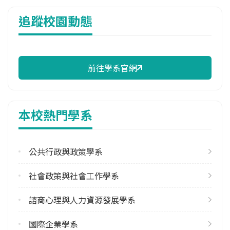
114年註冊率
追蹤校園動態
98.04%
修輔系人數
113學年度上學期
1
前往學系官網
113學年度下學期
1
本校熱門學系
雙主修人數
113學年度上學期
1
公共行政與政策學系
學系電話
社會政策與社會工作學系
(049)2910960 #4151
諮商心理與人力資源發展學系
學系地址
南投縣埔里鎮大學路1號
國際企業學系