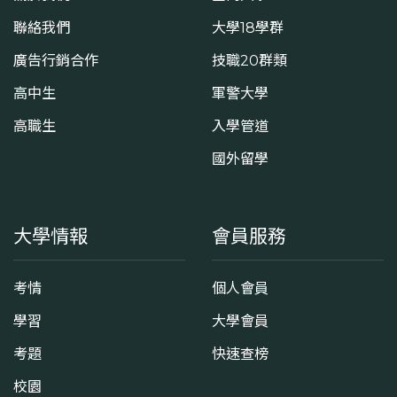
聯絡我們
大學18學群
廣告行銷合作
技職20群類
高中生
軍警大學
高職生
入學管道
國外留學
大學情報
會員服務
考情
個人會員
學習
大學會員
考題
快速查榜
校園