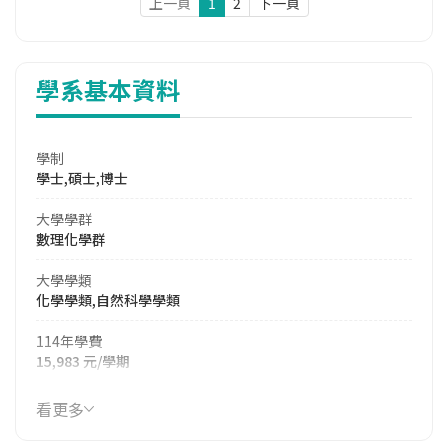
上一頁
1
2
下一頁
學系基本資料
學制
學士,碩士,博士
大學學群
數理化學群
大學學類
化學學類,自然科學學類
114年學費
15,983 元/學期
114年雜費
看更多
10,202 元/學期