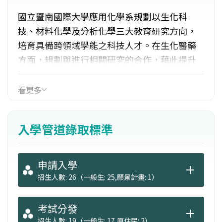
國立暨南國際大學應用化學系規劃以生化科
技、材料化學及分析化學三大教育研究方向，
培育具備跨領域學能之科技人才。在生化醫藥
方面，規劃與進行相關研究的合作，藉此提升
地方對醫療體系及醫療資訊的重視與改善。材
料化學方面，持續經營與工業界密切的合作發
看更多
展，積極主導產業相關的關鍵技術。在分析化
學方面，著重於功能性磁性奈米生化分析相關
入學管道錄取標準
技術、光電材料分析、紫質材料分析，以及各
種儀器分析技術的開發與應用。
申請入學
招生人數: 26（一般生: 25,願景計畫: 1）
考試分發
招生人數: 19（一般生: 17,原住民: 2）