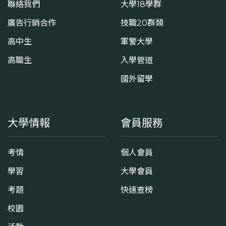
聯絡我們
大學18學群
廣告行銷合作
技職20群類
高中生
軍警大學
高職生
入學管道
國外留學
大學情報
會員服務
考情
個人會員
學習
大學會員
考題
快速查榜
校園