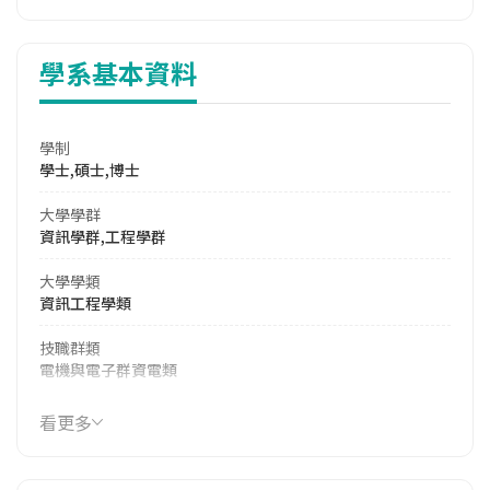
學系基本資料
學制
學士,碩士,博士
大學學群
資訊學群,工程學群
大學學類
資訊工程學類
技職群類
電機與電子群資電類
114年學費
看更多
15,983 元/學期
114年雜費