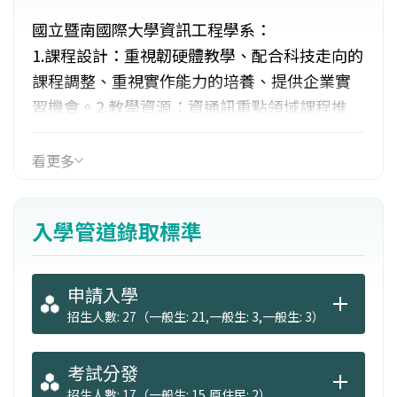
國立暨南國際大學資訊工程學系：
1.課程設計：重視韌硬體教學、配合科技走向的
課程調整、重視實作能力的培養、提供企業實
習機會。2.教學資源：資通訊重點領域課程推
廣、網通重點領域學程、資訊軟體人才培育推
廣等。3.國際交流：日本櫻花交換生計畫、日本
看更多
尖端資訊科技國際課程、日本會津大學短期課
程、新加坡研究生實習、加拿大交換生、荷蘭
入學管道錄取標準
交換生等。4.跨單位合作：校內跨系合作，方便
取得工程及管理雙學位。業界合作包括QNAP、
中華電信、新故鄉、三星、諾基亞等。
申請入學
招生人數: 27（一般生: 21,一般生: 3,一般生: 3）
考試分發
招生人數: 17（一般生: 15,原住民: 2）