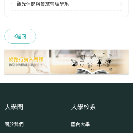
(049)2910960 #4130
觀光休閒與餐旅管理學系
學系地址
南投縣埔里鎮大學路303號
返回
大學問
大學校系
關於我們
國內大學