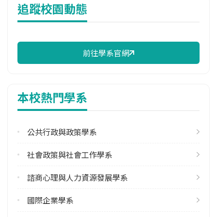
追蹤校園動態
10,202 元/學期
114年註冊率
98.21%
前往學系官網
修輔系人數
113學年度上學期
3
本校熱門學系
113學年度下學期
2
公共行政與政策學系
雙主修人數
113學年度上學期
社會政策與社會工作學系
1
113學年度下學期
諮商心理與人力資源發展學系
1
國際企業學系
學系電話