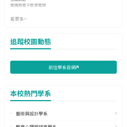
電機與電子群資電類
114年學費
看更多
17,500 元/學期
114年雜費
追蹤校園動態
11,130 元/學期
114年註冊率
100.00%
前往學系官網
校際選課人數
113學年度上學期
9
本校熱門學系
113學年度下學期
13
藝術與設計學系
修輔系人數
113學年度上學期
教育心理與諮商學系