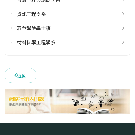
5
113學年度下學期
資訊工程學系
8
清華學院學士班
雙主修人數
113學年度上學期
材料科學工程學系
5
113學年度下學期
5
返回
學系電話
(03)5714787
學系地址
新竹市東區光復路二段101號