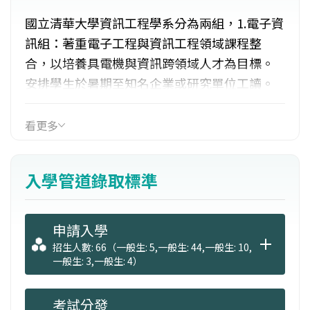
國立清華大學資訊工程學系分為兩組，1.電子資
訊組：著重電子工程與資訊工程領域課程整
合，以培養具電機與資訊跨領域人才為目標。
安排學生於暑期至知名企業或研究單位工讀。
且凡是滿足語文及學科基本要求者，全數提供
國際交換生獎學金一年。2. 資訊工程組：培養
看更多
前瞻資訊工程與應用之人才。大一、大二安排
紮實的基礎課程訓練，大三以上規劃專業學
入學管道錄取標準
程，包含雲端計算、多媒體系統、網路、IC設
計、嵌入式系統等學程。並提供成績優秀學生
獎學金赴國外大學交換學習。
申請入學
招生人數: 66（一般生: 5,一般生: 44,一般生: 10,
一般生: 3,一般生: 4）
考試分發