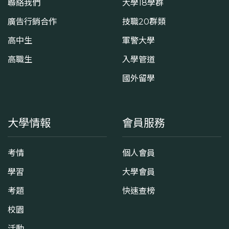
聯絡我們
大學18學群
廣告行銷合作
技職20群類
高中生
軍警大學
高職生
入學管道
國外留學
大學情報
會員服務
考情
個人會員
學習
大學會員
考題
快速查榜
校園
活動