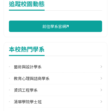
追蹤校園動態
11,130 元/學期
114年註冊率
100.00%
前往學系官網
校際選課人數
113學年度上學期
9
本校熱門學系
113學年度下學期
18
藝術與設計學系
修輔系人數
113學年度上學期
教育心理與諮商學系
6
113學年度下學期
資訊工程學系
8
清華學院學士班
雙主修人數