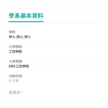
學系基本資料
學制
學士,碩士,博士
大學學群
工程學群
大學學類
材料工程學類
技職群類
化工群
114年學費
看更多
17,500 元/學期
114年雜費