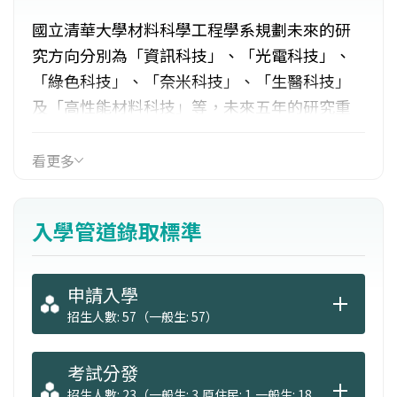
國立清華大學材料科學工程學系規劃未來的研
究方向分別為「資訊科技」、「光電科技」、
「綠色科技」、「奈米科技」、「生醫科技」
及「高性能材料科技」等，未來五年的研究重
點將放在能源與奈米科技上，而未來五到十年
將朝向材料科技與生物科技結合的方向努力。
看更多
學生畢業可考取材料工程技師、冶金工程技師
執照。主要的就業管道則有材料、光電、半導
入學管道錄取標準
體、奈米科技、生醫科技、研究員、電子及一
般工廠工程師等。
申請入學
招生人數: 57（一般生: 57）
考試分發
招生人數: 23（一般生: 3,原住民: 1,一般生: 18,