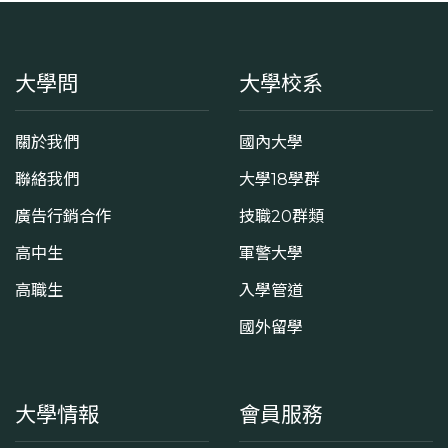
大學問
大學校系
關於我們
國內大學
聯絡我們
大學18學群
廣告行銷合作
技職20群類
高中生
軍警大學
高職生
入學管道
國外留學
大學情報
會員服務