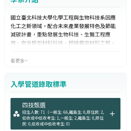
國立臺北科技大學化學工程與生物科技系因應
化工之新領域，配合未來產業發展特色及節能
減碳計畫，重點發展生物科技、生醫工程應
用、奈米新型材料科技、超級電容材料工程，
半導體製造技術、特用化學品研發、分離程
序、清潔生產、新穎太陽能能源科技、燃料電
看更多
池、先進高分子材料、相平衡、電化學、生物
感測工程、複合材料、先進程序控制工程等。
入學管道錄取標準
四技甄選
招生人數: 71（一般生: 66,離島生: 0,原住民: 2,
低收或中低收考生: 1,一般生: 2,離島生: 0,原住
民: 0,低收或中低收考生: 0）