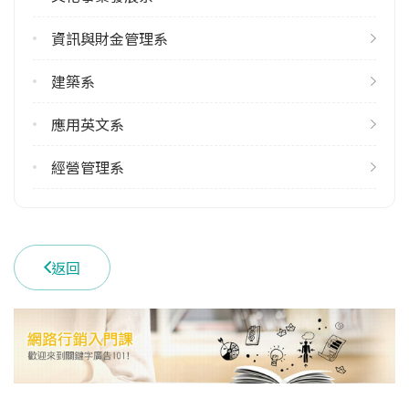
113學年度上學期
資訊與財金管理系
1
113學年度下學期
建築系
1
應用英文系
雙主修人數
113學年度上學期
經營管理系
1
113學年度下學期
1
返回
學系電話
(02)27712171 #2538
學系地址
臺北市大安區忠孝東路三段1號