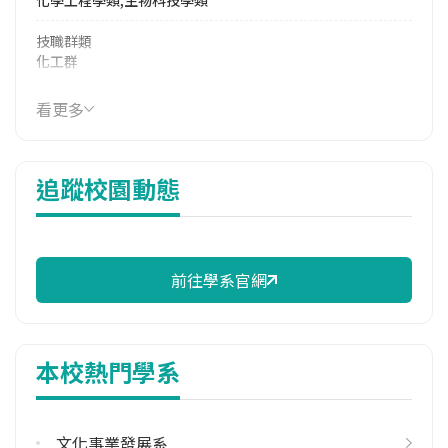
技職群類
化工群
114年學費
看更多
16,446 元/學期
114年雜費
追蹤校園動態
10,450 元/學期
114年註冊率
100.00%
前往學系官網
校際選課人數
113學年度上學期
1
本校熱門學系
113學年度下學期
12
文化事業發展系
修輔系人數