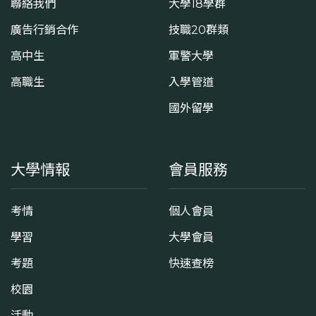
聯絡我們
大學18學群
廣告行銷合作
技職20群類
高中生
軍警大學
高職生
入學管道
國外留學
大學情報
會員服務
考情
個人會員
學習
大學會員
考題
快速查榜
校園
活動