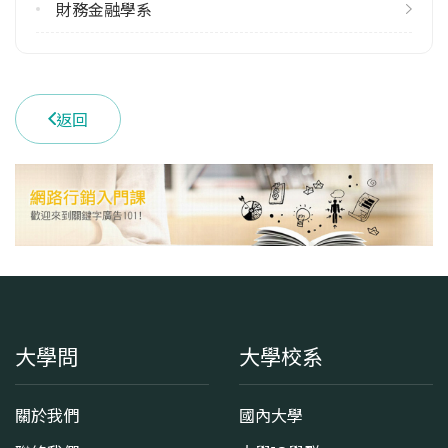
113學年度上學期
財務金融學系
16
113學年度下學期
17
返回
學系電話
(02)33664991
學系地址
臺北市中正區羅斯福路四段1號 臺灣大學管理學院壹號館8樓
大學問
大學校系
關於我們
國內大學