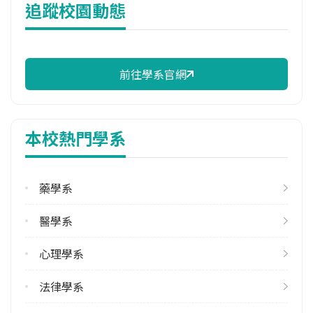
追蹤校園動態
7,760 元/學期
114年註冊率
100.00%
前往學系官網
校際選課人數
113學年度上學期
22
本校熱門學系
113學年度下學期
29
藥學系
修輔系人數
113學年度上學期
醫學系
18
113學年度下學期
心理學系
18
法律學系
雙主修人數