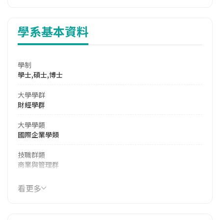
學系基本資料
學制
學士,碩士,博士
大學學群
財經學群
大學學類
國際企業學類
技職群類
商業與管理群
114年學費
看更多
17,850 元/學期
114年雜費