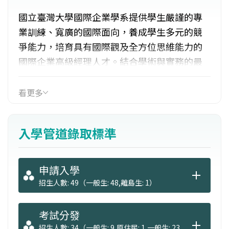
國立臺灣大學國際企業學系提供學生嚴謹的專
業訓練、寬廣的國際面向，養成學生多元的競
爭能力，培育具有國際觀及全方位思維能力的
國際企業高級經理人才。結合學術與實務的最
新發展，兼具深度及廣度，側重國際經營知
識、策略思維、與經濟分析能力之培養。所培
看更多
育之人才，不僅對於一般企業管理任務能負責
任事，更能在企業國際營運的挑戰中一展長
入學管道錄取標準
才，為我國產業國際競爭力的提升，提供實質
的貢獻。
申請入學
招生人數: 49（一般生: 48,離島生: 1）
考試分發
招生人數: 34（一般生: 9,原住民: 1,一般生: 23,