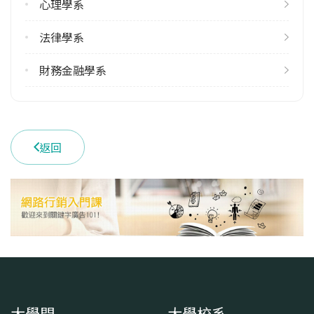
心理學系
38
法律學系
雙主修人數
113學年度上學期
財務金融學系
28
113學年度下學期
35
返回
學系電話
(02)33664888
學系地址
臺北市中正區羅斯福路四段1號