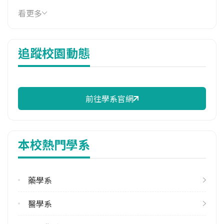
114年學費
看更多
17,990 元/學期
114年雜費
追蹤校園動態
11,480 元/學期
114年註冊率
96.36%
前往學系官網
校際選課人數
113學年度上學期
20
本校熱門學系
113學年度下學期
29
藥學系
修輔系人數
113學年度上學期
醫學系
24
113學年度下學期