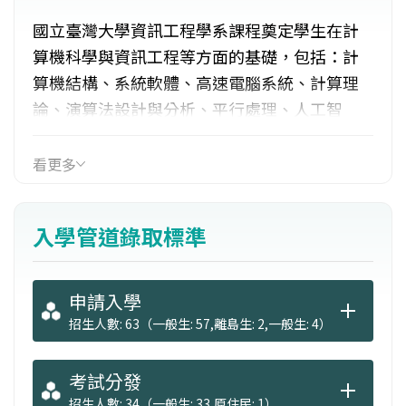
國立臺灣大學資訊工程學系課程奠定學生在計
算機科學與資訊工程等方面的基礎，包括：計
算機結構、系統軟體、高速電腦系統、計算理
論、演算法設計與分析、平行處理、人工智
慧、智慧型代理程式、自然語言處理、數位影
像處理、數位訊號處理、機器人學、電腦視
看更多
覺、類神經網路、計算機網路、電腦輔助設
計、超大型積體電路、智慧人機介面、多媒體
入學管道錄取標準
系統、金融計算、資訊檢索與擷取、生物資
訊、嵌入式系統、無線網路、和機器發現等重
要且先進之研究領域。
申請入學
招生人數: 63（一般生: 57,離島生: 2,一般生: 4）
考試分發
招生人數: 34（一般生: 33,原住民: 1）