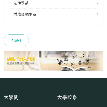
法律學系
雙主修人數
113學年度上學期
財務金融學系
7
113學年度下學期
11
返回
學系電話
(02)33664755
學系地址
臺北市中正區羅斯福路四段1號
大學問
大學校系