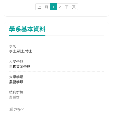
上一頁
1
2
下一頁
學系基本資料
學制
學士,碩士,博士
大學學群
生物資源學群
大學學類
農藝學類
技職群類
農業群
114年學費
看更多
17,990 元/學期