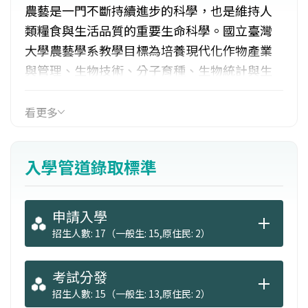
農藝是一門不斷持續進步的科學，也是維持人
類糧食與生活品質的重要生命科學。國立臺灣
大學農藝學系教學目標為培養現代化作物產業
與管理、生物技術、分子育種、生物統計與生
物資訊等領域之研究、開發及教學之專業人
才。近年來往農業技術、分子生物學、分子遺
看更多
傳學、資訊電腦科技等方向快速發展。學生畢
業後可往教育界、生物產業、資訊界、研究機
入學管道錄取標準
關、各農業試驗所、海外會及農技團等單位工
作。
申請入學
招生人數: 17（一般生: 15,原住民: 2）
考試分發
招生人數: 15（一般生: 13,原住民: 2）