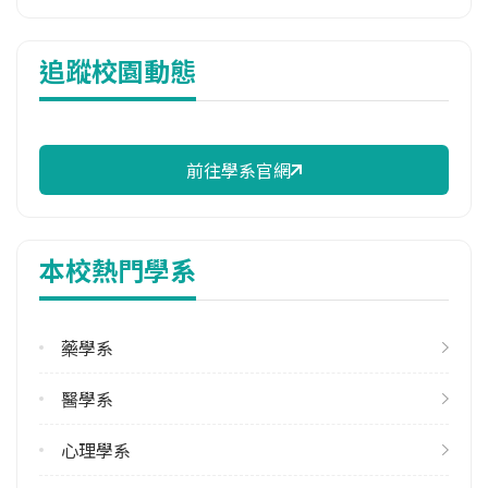
114年雜費
追蹤校園動態
11,270 元/學期
114年註冊率
95.35%
前往學系官網
校際選課人數
113學年度上學期
10
本校熱門學系
113學年度下學期
9
藥學系
修輔系人數
113學年度上學期
醫學系
13
113學年度下學期
心理學系
13