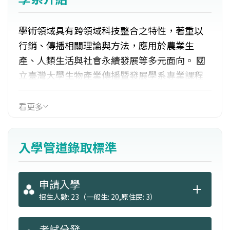
學術領域具有跨領域科技整合之特性，著重以
行銷、傳播相關理論與方法，應用於農業生
產、人類生活與社會永續發展等多元面向。 國
立臺灣大學生物產業傳播暨發展學系專業課程
特色在於讓學生瞭解整體農業發展趨勢及全球
脈動，訓練學生具備生農產業認知與視野外，
看更多
並能同時掌握消費者需求與消費型態，以便對
生產者和消費者進行即時而有效的傳播，俾能
入學管道錄取標準
提高生產者的效能並滿足消費者的需求。
申請入學
招生人數: 23（一般生: 20,原住民: 3）
考試分發