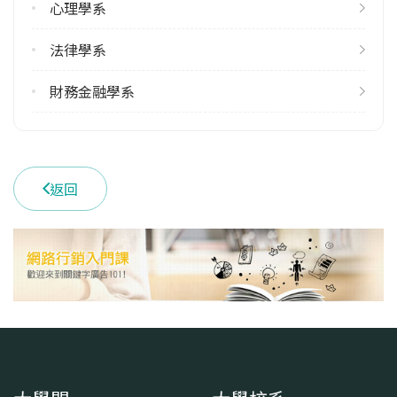
心理學系
22
法律學系
雙主修人數
113學年度上學期
財務金融學系
36
113學年度下學期
41
返回
學系電話
(02)33664411
學系地址
臺北市中正區羅斯福路四段1號