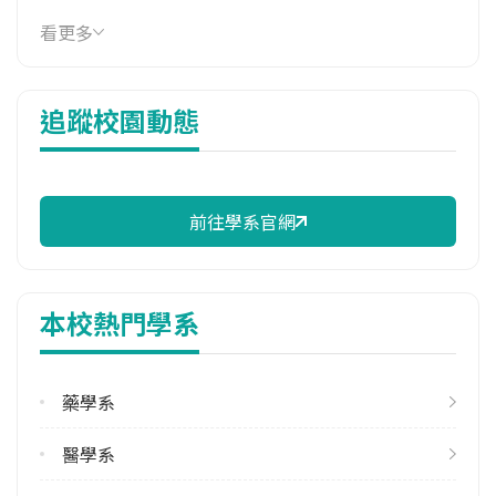
114年學費
看更多
17,990 元/學期
114年雜費
追蹤校園動態
11,270 元/學期
114年註冊率
98.31%
前往學系官網
校際選課人數
113學年度上學期
28
本校熱門學系
113學年度下學期
22
藥學系
修輔系人數
113學年度上學期
醫學系
21
113學年度下學期