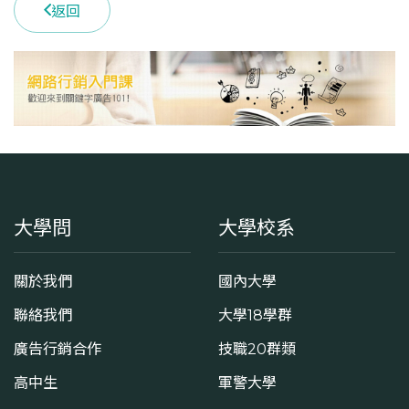
返回
學系電話
(02)33664824
學系地址
臺北市中正區羅斯福路四段1號
大學問
大學校系
關於我們
國內大學
聯絡我們
大學18學群
廣告行銷合作
技職20群類
高中生
軍警大學