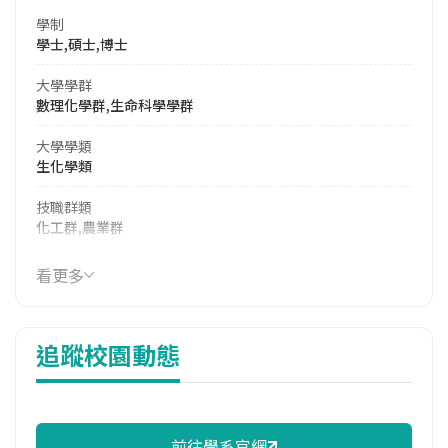
學制
學士,碩士,博士
大學學群
數理化學群,生命科學學群
大學學類
生化學類
技職群類
化工群,農業群
114年學費
看更多
17,990 元/學期
114年雜費
追蹤校園動態
11,270 元/學期
114年註冊率
95.65%
前往學系官網