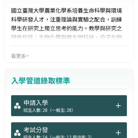
國立臺灣大學農業化學系培養生命科學與環境
科學研發人才，注重理論與實驗之配合，訓練
學生在研究上獨立思考的能力。教學與研究之
特色包括︰生物化學與微生物科技、分子生物
學、環境微生物學、農藥研發製造、植物營養
與生理、藥用植物化學、植物組織培養、土壤
看更多
理化性質、土壤生態、土壤汙染與整治、地理
統計學、環境化學、食品化學、農產品化學成
入學管道錄取標準
分與加工利用、農產廢棄物再利用等分析及研
究。
申請入學
招生人數: 28（一般生: 28）
考試分發
招生人數: 14（一般生: 12,原住民: 2）