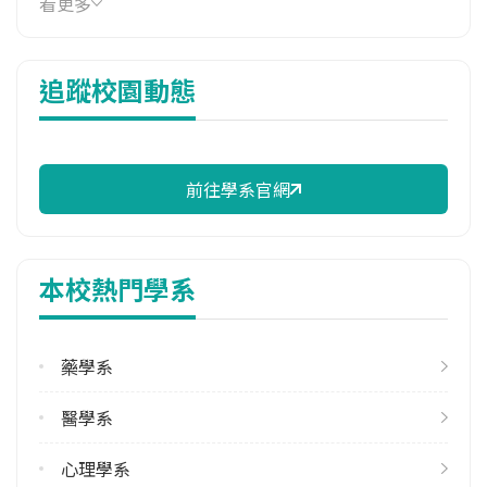
看更多
17,850 元/學期
114年雜費
追蹤校園動態
7,380 元/學期
114年註冊率
100.00%
前往學系官網
校際選課人數
113學年度上學期
27
本校熱門學系
113學年度下學期
29
藥學系
修輔系人數
113學年度上學期
醫學系
33
113學年度下學期
心理學系