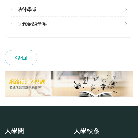
34
法律學系
雙主修人數
113學年度上學期
財務金融學系
43
113學年度下學期
41
返回
學系電話
(02)33661243
學系地址
臺北市中正區羅斯福路四段1號
大學問
大學校系