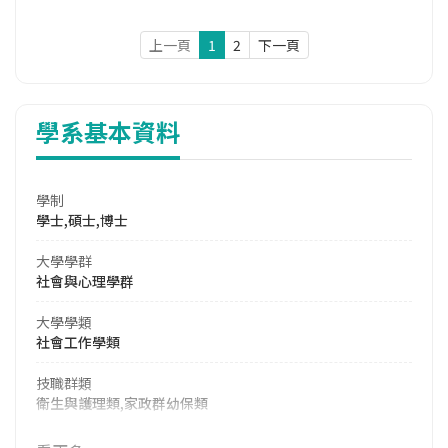
上一頁
1
2
下一頁
學系基本資料
學制
學士,碩士,博士
大學學群
社會與心理學群
大學學類
社會工作學類
技職群類
衛生與護理類,家政群幼保類
114年學費