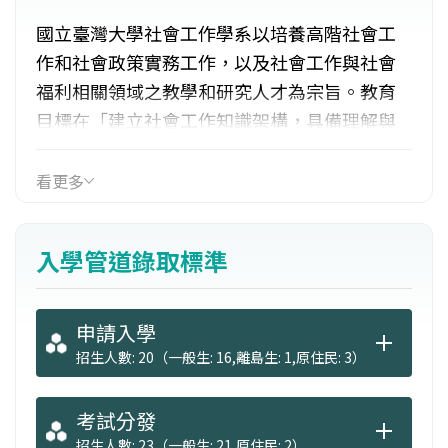
國立臺灣大學社會工作學系以培養高階社會工
作和社會政策實務工作，以及社會工作與社會
福利相關領域之教學和研究人才為宗旨。教育
目標在「建立社會工作知識架構，具備理解與
處理社會問題的基礎知能，應用社會工作知能
與方法於各個實務場域，以培養社會工作專業
看更多
人才」。就業管道包括：社福中心、育幼院、
老人安養院、各醫院基金會、研究中心、社會
入學管道錄取標準
司、社會局、勞委會、勞保局、戒治所等。
申請入學
招生人數: 20（一般生: 16,離島生: 1,原住民: 3）
考試分發
招生人數: 23（一般生: 21,原住民: 2）